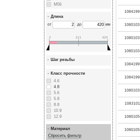
М56
1084199
Длина
от
до
мм
1080103
2
211
420
1080103
1080103
Шаг резьбы
1084199
Класс прочности
1084199
4.6
4.8
1080103
5.6
5.8
1083101
8.8
10.9
12.9
1080105
Материал
1080105
Сбросить фильтр