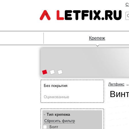
С
Крепеж
Летфикс
Без покрытия
Винт
Оцинкованные
Тип крепежа
Сбросить фильтр
Болт