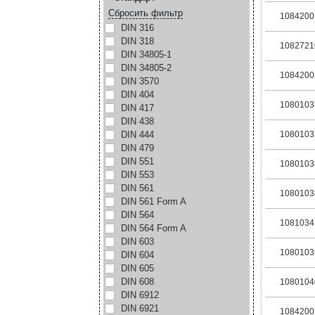
Сбросить фильтр
1084200
DIN 316
DIN 318
1082721
DIN 34805-1
DIN 34805-2
1084200
DIN 3570
DIN 404
1080103
DIN 417
DIN 438
DIN 444
1080103
DIN 479
DIN 551
1080103
DIN 553
DIN 561
1080103
DIN 561 Form A
DIN 564
1081034
DIN 564 Form A
DIN 603
1080103
DIN 604
DIN 605
DIN 608
1080104
DIN 6912
DIN 6921
1084200