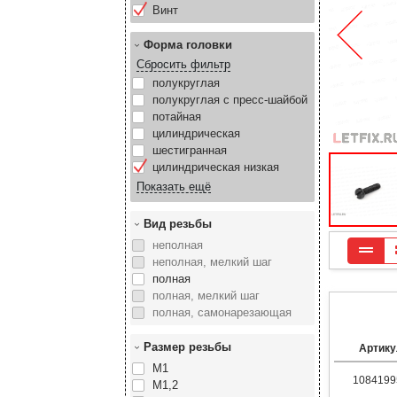
Винт
Форма головки
Сбросить фильтр
полукруглая
полукруглая с пресс-шайбой
потайная
цилиндрическая
шестигранная
цилиндрическая низкая
Вид резьбы
неполная
неполная, мелкий шаг
полная
полная, мелкий шаг
полная, самонарезающая
Размер резьбы
Артику
М1
1084199
М1,2