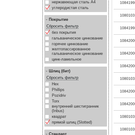
нержавеющая сталь А4
1084199
углеродистая сталь
1080103
Покрытие
Сбросить фильтр
1084199
без покрытия
гальваническое цинкование
1084200
горячее цинкование
желтопассированное
гальваническое цинкование
1084200
цинк-ламельное
1084200
Шлиц (бит)
Сбросить фильтр
1080103
Hex
Phillips
1084200
Pozidriv
Torx
1084200
внутренний шестигранник
(Inbus)
квадрат
1080103
прямой шлиц (Slotted)
1080103
Стандарт