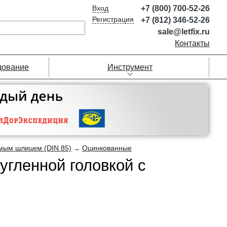
Вход
+7 (800) 700-52-26
Регистрация
+7 (812) 346-52-26
sale@letfix.ru
Контакты
дование
Инструмент
ямым шлицем (DIN 85)
Оцинкованные
→
угленной головкой с