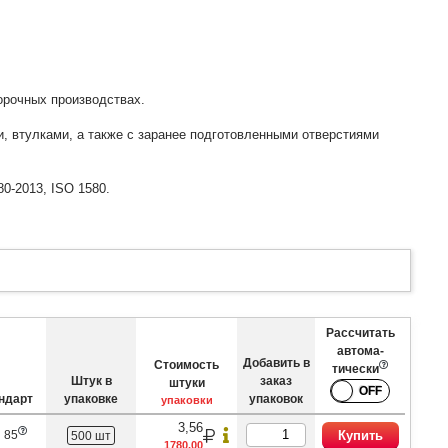
орочных производствах.
, втулками, а также с заранее подготовленными отверстиями
0-2013, ISO 1580.
Рассчитать
автома­
Добавить в
Стоимость
тически
Штук в
заказ
штуки
ндарт
упаковке
упаковок
упаковки
3,56
 85
Купить
500 шт
1780,00