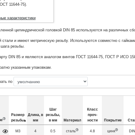
ГОСТ 11644-75).
ные характеристики
гленной цилиндрической головкой DIN 85 используются на различных сб
 стали и имеют метрическую резьбу. Используются совместно с гайками
 шага резьбы.
рту DIN 85 и являются аналогом винтов ГОСТ 11644-75, ГОСТ Р ИСО 158
ратно указанным упаковкам.
вать по
Шаг
Класс
Размер
Длина, в
резьбы,
проч­
ие
резьбы
мм
в мм
Материал
ности
Покрытие
Ста
М3
4
0.5
сталь
4.8
цинк
DIN