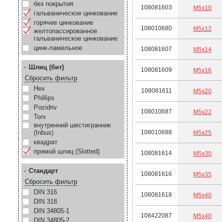
без покрытия
108081603
М5х10
гальваническое цинкование
горячее цинкование
108010680
М5х12
желтопассированное
гальваническое цинкование
цинк-ламельное
108081607
М5х14
Шлиц (бит)
108081609
М5х16
Сбросить фильтр
Hex
108081611
М5х20
Phillips
Pozidriv
108010687
М5х22
Torx
внутренний шестигранник
(Inbus)
108010688
М5х25
квадрат
прямой шлиц (Slotted)
108081614
М5х30
Стандарт
108081616
М5х35
Сбросить фильтр
DIN 316
108081618
М5х40
DIN 318
DIN 34805-1
108422087
М5х40
DIN 34805-2