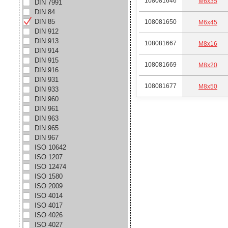
108081646
М6х35
DIN 7991
DIN 84
DIN 85
108081650
М6х45
DIN 912
DIN 913
108081667
М8х16
DIN 914
DIN 915
108081669
М8х20
DIN 916
DIN 931
108081677
М8х50
DIN 933
DIN 960
DIN 961
DIN 963
DIN 965
DIN 967
ISO 10642
ISO 1207
ISO 12474
ISO 1580
ISO 2009
ISO 4014
ISO 4017
ISO 4026
ISO 4027