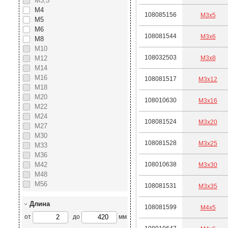
М3,5
М4
108085156
М3х5
М5
М6
108081544
М3х6
М8
М10
108032503
М3х8
М12
М14
М16
108081517
М3х12
М18
М20
108010630
М3х16
М22
М24
108081524
М3х20
М27
М30
108081528
М3х25
М33
М36
М42
108010638
М3х30
М48
М56
108081531
М3х35
Длина
108081599
М4х5
от
до
мм