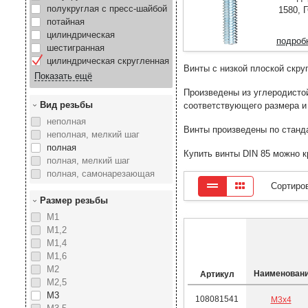
полукруглая с пресс-шайбой
1580, 
потайная
цилиндрическая
подроб
шестигранная
цилиндрическая скругленная
Винты с низкой плоской скру
Произведены из углеродистой
Вид резьбы
соответствующего размера и
неполная
Винты произведены по станда
неполная, мелкий шаг
полная
Купить винты DIN 85 можно к
полная, мелкий шаг
полная, самонарезающая
Сортиро
Размер резьбы
М1
М1,2
М1,4
М1,6
М2
Наиме­нован
Артикул
М2,5
М3
108081541
М3х4