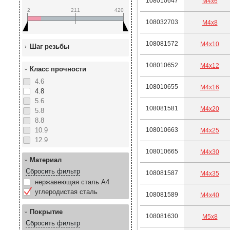
108010647
М4х6
2
211
420
108032703
М4х8
108081572
М4х10
Шаг резьбы
108010652
М4х12
Класс прочности
4.6
108010655
М4х16
4.8
5.6
108081581
М4х20
5.8
8.8
10.9
108010663
М4х25
12.9
108010665
М4х30
Материал
Сбросить фильтр
108081587
М4х35
нержавеющая сталь А4
углеродистая сталь
108081589
М4х40
Покрытие
108081630
М5х8
Сбросить фильтр