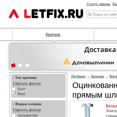
Статус заказа
Ка
Крепеж
Летфикс
Крепеж
Мет
→
→
Тип крепежа
Оцинкованн
Сбросить фильтр
Болт
прямым шл
Винт
Форма головки
Белы
Сбросить фильтр
Электр
полукруглая
станда