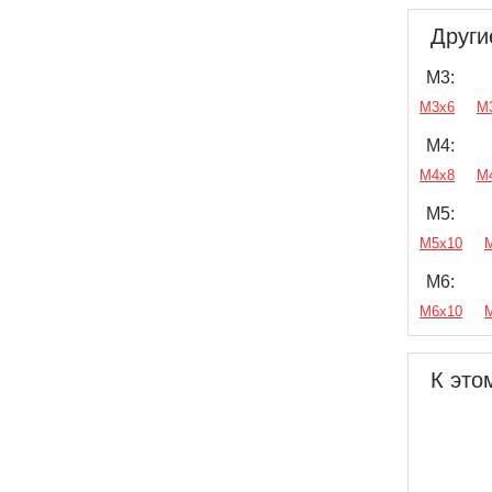
Други
М3:
М3х6
М
М4:
М4х8
М
М5:
М5х10
М6:
М6х10
К это