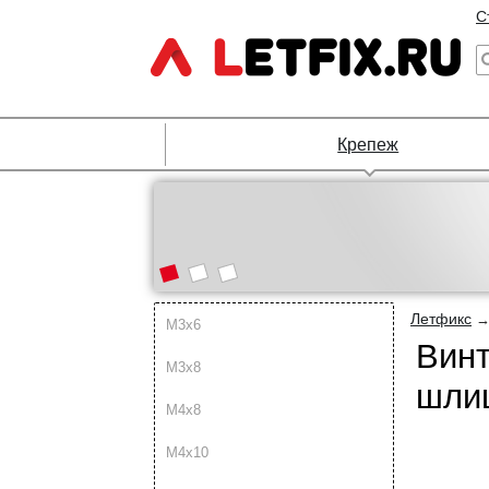
С
Крепеж
Летфикс
М3х6
Винт
М3х8
шлиц
М4х8
М4х10