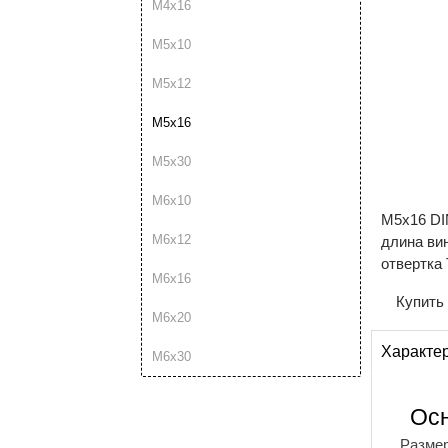
М4х16
М5х10
М5х12
М5х16
М5х30
М6х10
М5х16 DI
М6х12
длина ви
отвертка 
М6х16
Купить
М6х20
Характе
М6х30
Ос
Разме