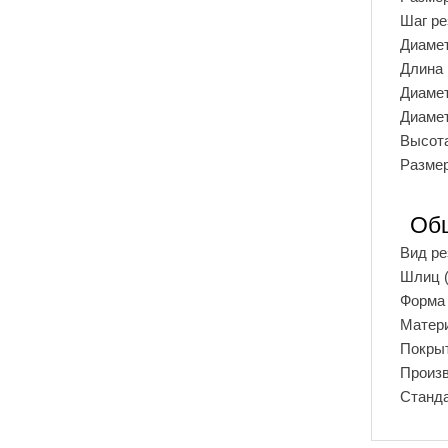
Шаг р
Диаме
Длина
Диамет
Диамет
Высота
Размер
Об
Вид р
Шлиц (
Форма 
Матер
Покры
Произ
Станд