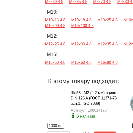
М8х60 4.8
М8х65 4.8
М8х70 4.8
М8х80 4
М10:
М10х16 4.8
М10х18 4.8
М10х25 4.8
М10х
М10х90 4.8
М10х100 4.8
М12:
М12х25 4.8
М12х30 4.8
М12х35 4.8
М12х
М16:
М16х50 4.8
М16х60 4.8
М16х90 4.8
К этому товару подходит:
Шайба М2 (2,2 мм) оцинк.
DIN 125 A (ГОСТ 11371-78
исп.1, ISO 7089)
Артикул: 108014178
В наличии
1000 шт