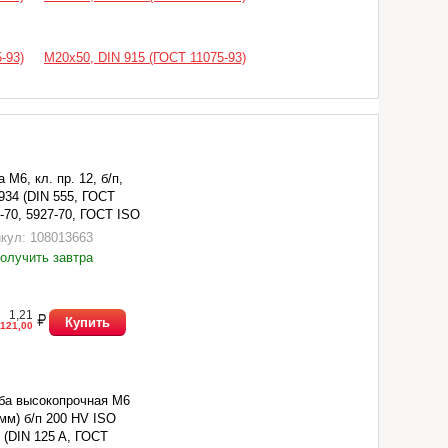
-93)
М20х50, DIN 915 (ГОСТ 11075-93)
а М6, кл. пр. 12, б/п,
934 (DIN 555, ГОСТ
-70, 5927-70, ГОСТ ISO
)
кул: 108013663
олучить завтра
1,21
Купить
121,00
ба высокопрочная М6
 мм) б/п 200 HV ISO
 (DIN 125 A, ГОСТ