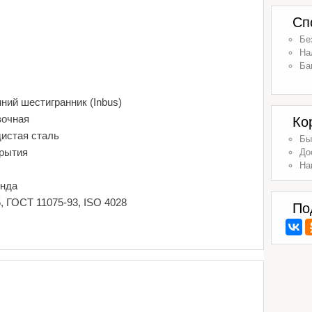
Сп
Бе
На
Ба
ний шестигранник (Inbus)
вочная
Ко
дистая сталь
Бы
крытия
До
На
енда
, ГОСТ 11075-93, ISO 4028
По