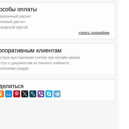
особы оплаты
зналичный расчет
личный расчет
нковской картой
узнать подробнее
рпоративным клиентам
строе выставление счетов при онлайн-заказе
ступ к документам из личного кабинета
копление скидок
делиться