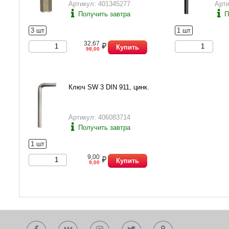
Артикул: 401345277
Арти
Получить завтра
П
3 шт
1 шт
32,67
Купить
98,00
Ключ SW 3 DIN 911, цинк.
Артикул: 406083714
Получить завтра
1 шт
9,00
Купить
9,00