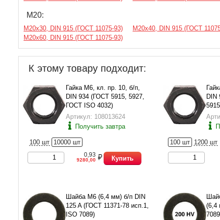
М20:
М20х30, DIN 915 (ГОСТ 11075-93)
М20х40, DIN 915 (ГОСТ 11075
М20х60, DIN 915 (ГОСТ 11075-93)
К этому товару подходит:
Гайка М6, кл. пр. 10, б/п,
Гайк
DIN 934 (ГОСТ 5915, 5927,
DIN 
ГОСТ ISO 4032)
5915
4032
Артикул: 108013624
Арти
Получить завтра
П
100 шт
10000 шт
100 шт
1200 шт
0,93
Купить
9280,00
Шайба М6 (6,4 мм) б/п DIN
Шай
125 A (ГОСТ 11371-78 исп.1,
(6,4
ISO 7089)
7089