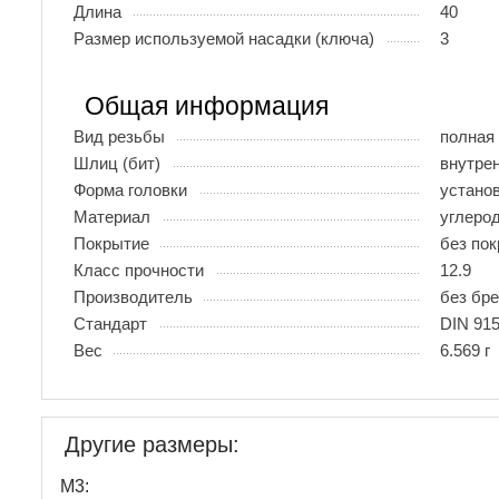
Длина
40
Размер используемой насадки (ключа)
3
Общая информация
Вид резьбы
полная
Шлиц (бит)
внутрен
Форма головки
устано
Материал
углеро
Покрытие
без по
Класс прочности
12.9
Производитель
без бр
Стандарт
DIN 915
Вес
6.569 г
Другие размеры:
М3: