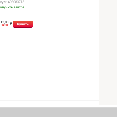
кул: 406083713
олучить завтра
12,00
Купить
12,00