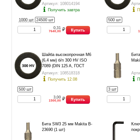
1137
Артикул: 108014194
Арти
Получить завтра
П
1000 шт
24500 шт
500 шт
0,31
Купить
7640,00
1
Шайба высокопрочная М6
Бита
(6,4 мм) б/п 300 HV ISO
Maki
7089 (DIN 125 A, ГОСТ
11371-78 исп.1)
Артикул: 108518318
Арти
Получить 12.08
П
500 шт
3 шт
3,00
Купить
1500,00
Бита SW3 25 мм Makita B-
Ключ
23690 (1 шт)
покр