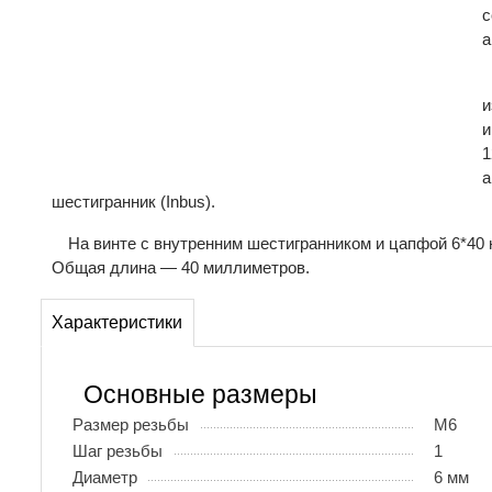
с
а
и
и
1
а
шестигранник (Inbus).
На винте с внутренним шестигранником и цапфой 6*40 
Общая длина — 40 миллиметров.
Характеристики
Основные размеры
Размер резьбы
М6
Шаг резьбы
1
Диаметр
6 мм