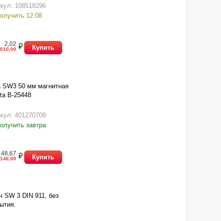
1-78 исп.1)
кул: 108518296
олучить 12.08
2,02
Купить
010,00
 SW3 50 мм магнитная
ta B-25448
кул: 401270708
олучить завтра
48,67
Купить
146,00
 SW 3 DIN 911, без
ытия.