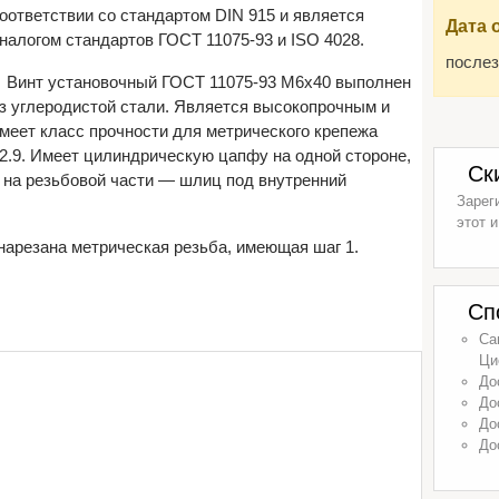
оответствии со стандартом DIN 915 и является
Дата 
налогом стандартов ГОСТ 11075-93 и ISO 4028.
послез
Винт установочный ГОСТ 11075-93 М6х40 выполнен
з углеродистой стали. Является высокопрочным и
меет класс прочности для метрического крепежа
2.9. Имеет цилиндрическую цапфу на одной стороне,
Ск
 на резьбовой части — шлиц под внутренний
Зарег
этот и
нарезана метрическая резьба, имеющая шаг 1.
Сп
Са
Ци
До
До
До
До