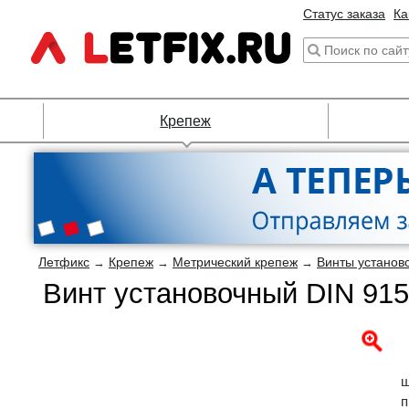
Статус заказа
Ка
Крепеж
Летфикс
Крепеж
Метрический крепеж
Винты установ
→
→
→
Винт установочный DIN 91
ш
п