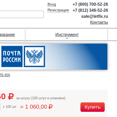
Вход
+7 (800) 700-52-26
Регистрация
+7 (812) 346-52-26
sale@letfix.ru
Контакты
дование
Инструмент
75-93)
60
за штуку (100 штук в упаковке)
= 1 060,00
Купить
x 100 шт