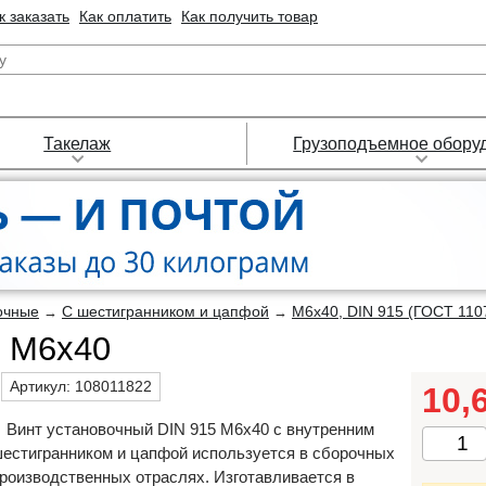
к заказать
Как оплатить
Как получить товар
Такелаж
Грузоподъемное обору
очные
С шестигранником и цапфой
М6х40, DIN 915 (ГОСТ 110
→
→
5 М6х40
Артикул:
108011822
10,
Винт установочный DIN 915 М6х40 с внутренним
естигранником и цапфой используется в сборочных
роизводственных отраслях. Изготавливается в