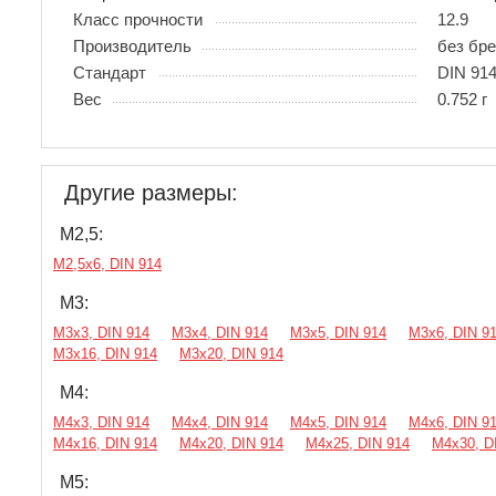
Класс прочности
12.9
Производитель
без бр
Стандарт
DIN 914
Вес
0.752 г
Другие размеры:
М2,5:
М2,5х6, DIN 914
М3:
М3х3, DIN 914
М3х4, DIN 914
М3х5, DIN 914
М3х6, DIN 9
М3х16, DIN 914
М3х20, DIN 914
М4:
М4х3, DIN 914
М4х4, DIN 914
М4х5, DIN 914
М4х6, DIN 9
М4х16, DIN 914
М4х20, DIN 914
М4х25, DIN 914
М4х30, D
М5: