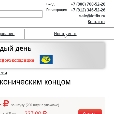
Вход
+7 (800) 700-52-26
Регистрация
+7 (812) 346-52-26
sale@letfix.ru
Контакты
дование
Инструмент
 914
 коническим концом
4
за штуку (200 штук в упаковке)
= 227,00
Купить
x 200 шт