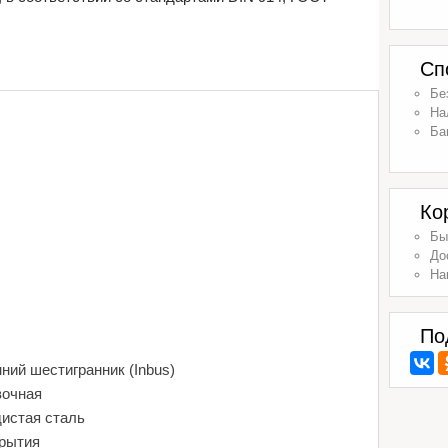
Сп
Бе
На
Ба
Ко
Бы
До
На
По
ний шестигранник (Inbus)
вочная
дистая сталь
крытия