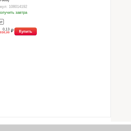
кул: 108014192
олучить завтра
шт
0,13
Купить
030,00