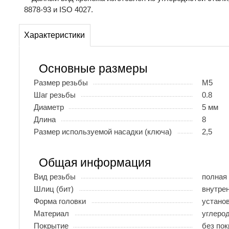
8878-93 и ISO 4027.
Характеристики
Основные размеры
Размер резьбы
М5
Шаг резьбы
0.8
Диаметр
5 мм
Длина
8
Размер используемой насадки (ключа)
2,5
Общая информация
Вид резьбы
полная
Шлиц (бит)
внутрен
Форма головки
устано
Материал
углеро
Покрытие
без по