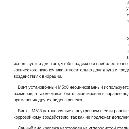
ш
у
м
п
р
ч
ш
в
используется для того, чтобы надежно и наиболее точн
конического наконечника относительно друг друга и пр
воздействиях вибрации.
Винт установочный М5х8 неоцинкованный используетс
размеров, а также может быть смонтирован в заранее по
применения других видов крепежа.
Винты М5*8 установочные с внутренним шестигранник
коррозийному воздействию, так как не подлежат дополн
Данный вид крепежа изготовлен из углеродистой стали