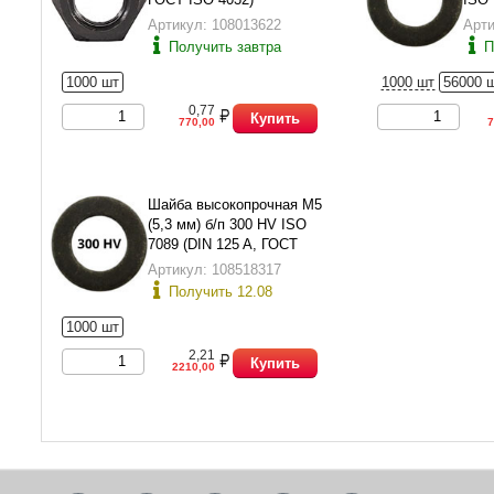
Артикул: 108013622
Арти
Получить завтра
П
1000 шт
1000 шт
56000 
0,77
Купить
770,00
7
Шайба высокопрочная М5
(5,3 мм) б/п 300 HV ISO
7089 (DIN 125 A, ГОСТ
11371-78 исп.1)
Артикул: 108518317
Получить 12.08
1000 шт
2,21
Купить
2210,00