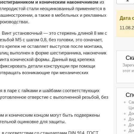
естигранником и коническим наконечником
из
глеродистой стали неоцинкованный применяется в
ашиностроении, а также в мебельных и рекламных
Дата 
роизводствах.
11.08.
Винт установочный — это стержень длиной 8 мм с
езьбой М5 с шагом 0,8, без головки, это означает,
то крепеж не оставляет выступов после монтажа,
лиц выполнен в форме шестигранника, наконечник
Ск
инта конической формы. Данный вид крепежа
Зарег
о фиксировать детали конструкции при помощи
этот и
едотвращать возникающие при механических
я в паре с гайками и шайбами соответствующих
Сп
дготовленное отверстие с выполненной резьбой, без
Са
Ци
До
ом и коническим концом могут быть подвержены
До
ительной оцинковке для защиты.
До
До
, в соответствии со стандартами DIN 914, ГОСТ