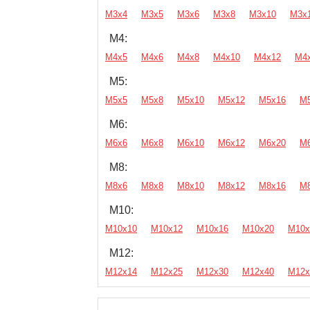
М3х4
М3х5
М3х6
М3х8
М3х10
М3х
М4:
М4х5
М4х6
М4х8
М4х10
М4х12
М4
М5:
М5х5
М5х8
М5х10
М5х12
М5х16
М
М6:
М6х6
М6х8
М6х10
М6х12
М6х20
М
М8:
М8х6
М8х8
М8х10
М8х12
М8х16
М
М10:
М10х10
М10х12
М10х16
М10х20
М10х
М12:
М12х14
М12х25
М12х30
М12х40
М12х