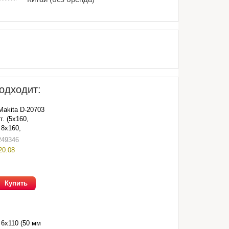
одходит:
Makita D-20703
т. (5х160,
 8х160,
аст. футляре
249346
20.08
Купить
 6х110 (50 мм