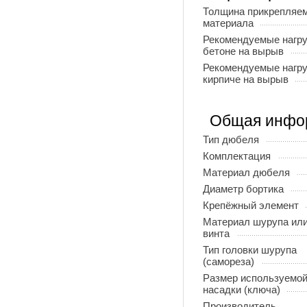
Толщина прикрепляем
материала
Рекомендуемые нагру
бетоне на вырыв
Рекомендуемые нагру
кирпиче на вырыв
Общая инфо
Тип дюбеля
Комплектация
Материал дюбеля
Диаметр бортика
Крепёжный элемент
Материал шурупа ил
винта
Тип головки шурупа
(самореза)
Размер используемо
насадки (ключа)
Производитель