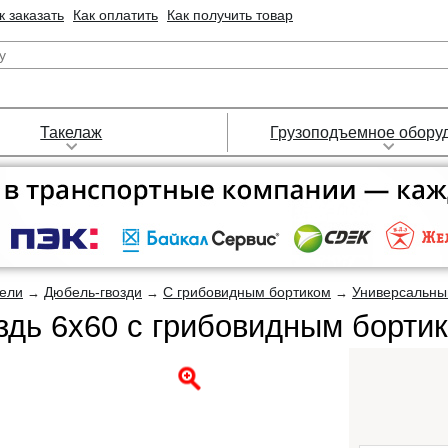
к заказать
Как оплатить
Как получить товар
Такелаж
Грузоподъемное обору
ели
Дюбель-гвозди
С грибовидным бортиком
Универсальный
→
→
→
здь 6х60 с грибовидным борти