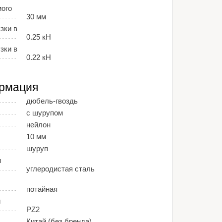
ого
30 мм
зки в
0.25 кН
зки в
0.22 кН
рмация
дюбель-гвоздь
с шурупом
нейлон
10 мм
шуруп
и
углеродистая сталь
потайная
й
PZ2
Китай (без бренда)