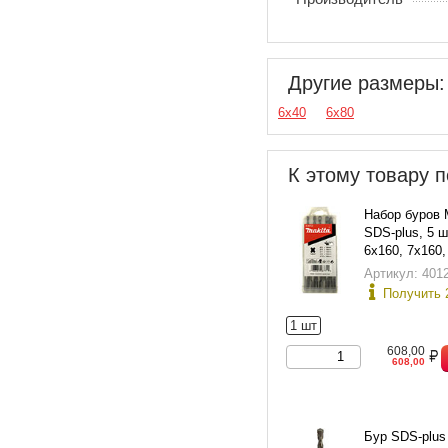
Другие размеры:
6х40
6х80
К этому товару п
Набор буров 
SDS-plus, 5 ш
6х160, 7х160,
10х160), в пл
Артикул: 401
Получить 
1 шт
608,00
608,00
Бур SDS-plus