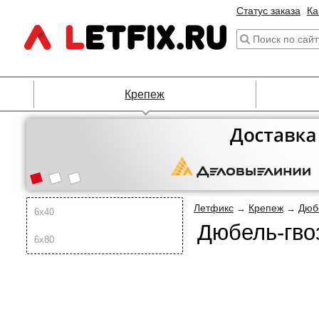
Статус заказа
Ка
Крепеж
Летфикс
Крепеж
Дюб
→
→
6х40
Дюбель-гво
6х80