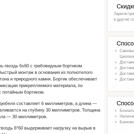
Скидк
Зарегистри
и другие т
Спосо
Самовыв
Циолков
Доставк
ь-гвоздь 6х60 с грибовидным бортиком
Доставк
быстрый монтаж в основания из полнотелого
Доставк
тона и природного камня. Бортик обеспечивает
Доставк
иксации прикрепляемого материала, по
с потайным бортиком.
Спосо
дюбеля составляет 6 миллиметров, а длина —
вливается на глубину 30 миллиметров. Толщина
Безнал
ала — 30 миллиметров.
Наличн
Банковс
воздь 6*60 выдерживает нагрузку на вырыв в