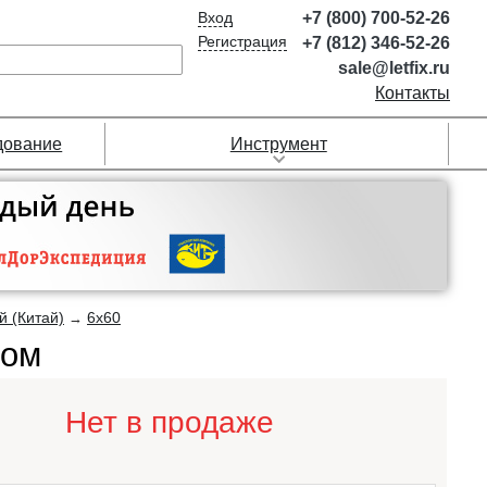
Вход
+7 (800) 700-52-26
Регистрация
+7 (812) 346-52-26
sale@letfix.ru
Контакты
дование
Инструмент
 (Китай)
6х60
→
ком
Нет в продаже