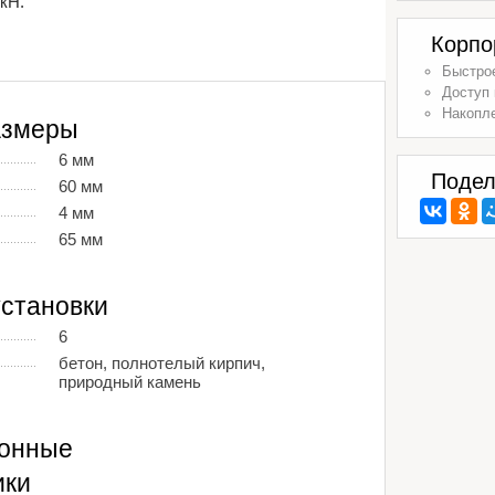
кН.
Корпо
Быстрое
Доступ 
Накопл
азмеры
6 мм
Подел
60 мм
4 мм
65 мм
становки
6
бетон, полнотелый кирпич,
природный камень
ионные
ики