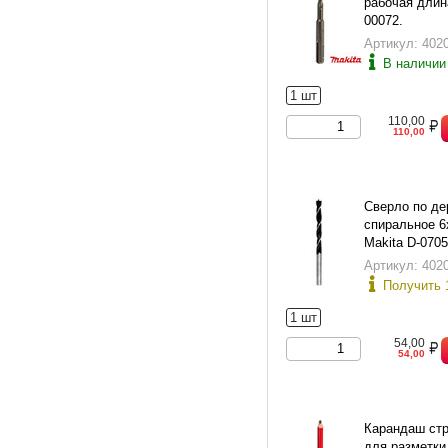
рабочая длина
00072.
Артикул: 402
В наличии
1 шт
110,00
110,00
Сверло по де
спиральное 6
Makita D-0705
Артикул: 402
Получить 
1 шт
54,00
54,00
Карандаш ст
для разметки