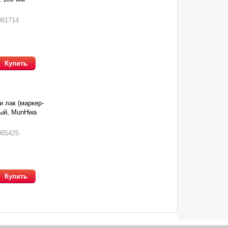
081714
Купить
 лак (маркер-
ный, MunHwa
085425
Купить