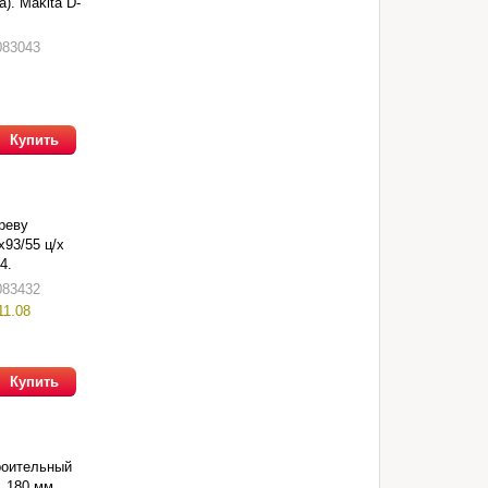
). Makita D-
083043
Купить
реву
х93/55 ц/х
4.
083432
11.08
Купить
роительный
, 180 мм