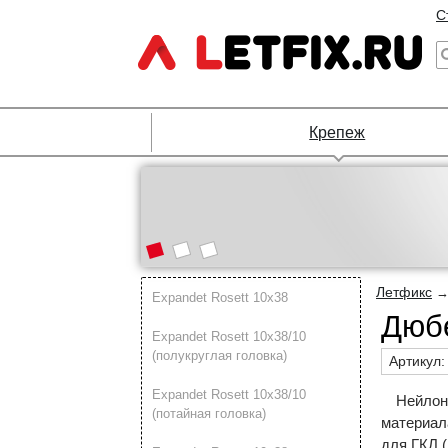
С
Крепеж
Летфикс
Expandet Rosett 10х38
Дюбе
Expandet Rosett 10х38/10
(полукруглая головка)
Артикул
Expandet Rosett 10х38/10
Нейлон
(потайная головка)
материал
для ГКЛ (