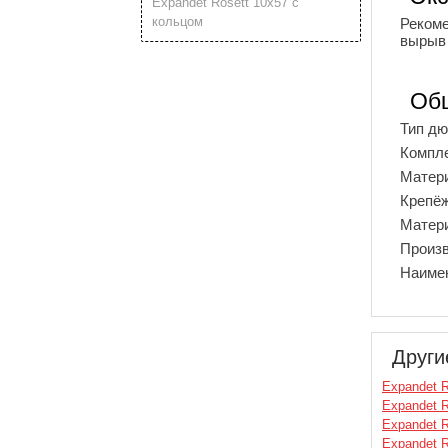
Expandet Rosett 10х57 с
кольцом
Рекоме
вырыв
Об
Тип д
Компл
Матер
Крепё
Матери
Произ
Наиме
Други
Expandet R
Expandet R
Expandet R
Expandet R