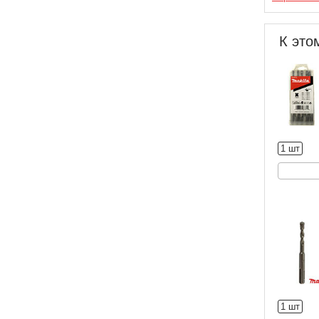
К это
1 шт
1 шт