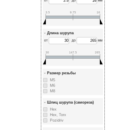
от
до
мм
3.5
9.75
16
Длина шурупа
от
до
мм
30
147.5
265
Размер резьбы
М5
М6
М8
Шлиц шурупа (самореза)
Hex
Hex, Torx
Pozidriv