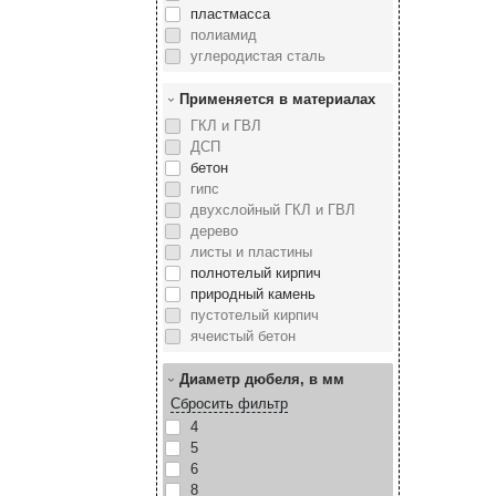
пластмасса
полиамид
углеродистая сталь
Применяется в материалах
ГКЛ и ГВЛ
ДСП
бетон
гипс
двухслойный ГКЛ и ГВЛ
дерево
листы и пластины
полнотелый кирпич
природный камень
пустотелый кирпич
ячеистый бетон
Диаметр дюбеля, в мм
Сбросить фильтр
4
5
6
8