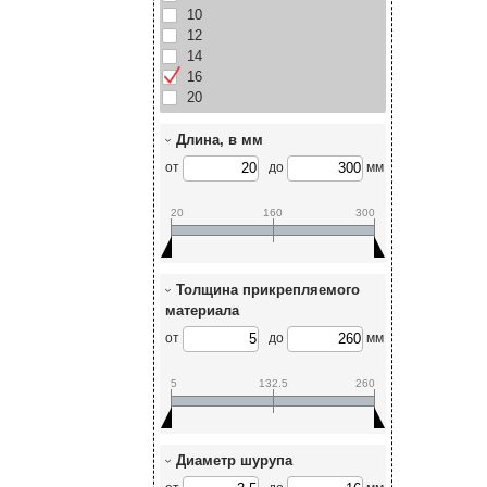
10
12
14
16
20
Длина, в мм
от
до
мм
20
160
300
Толщина прикрепляемого
материала
от
до
мм
5
132.5
260
Диаметр шурупа