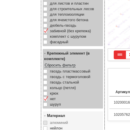
для листов и пластин
для строительных лесов
для теплоизоляции
для ячеистого бетона
дюбель-гвоздь
забивной (без крепежа)
комплект с шурупом
фасадный
Крепежный элемент (в
комплекте)
Сбросить фильтр
гвоздь пластмассовый
гвоздь с термоголовой
гвоздь стальной
кольцо (петля)
Артикул
крюк
нет
10200016
шуруп
10205762
Материал
алюминий
нейлон