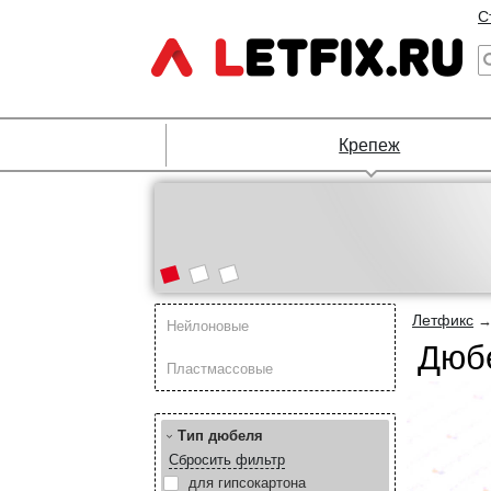
С
Крепеж
Летфикс
Нейлоновые
Дюб
Пластмассовые
Тип дюбеля
Сбросить фильтр
для гипсокартона