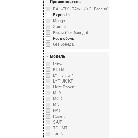
Производитель
BAU-FIX (БАУ-ФИКС, Россия)
Expandet
Mungo
Sormat
Китай (без бренда)
Росдюбель
без бренда
Модель
Driva
KBTM
LYT LK SP
LYT UK KP
Light Rosett
MFA
MGD
MN
NAT
Rosett
S-UF
TDL MT
тип N