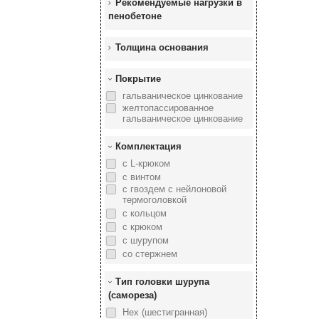
Рекомендуемые нагрузки в
пенобетоне
Толщина основания
Покрытие
гальваническое цинкование
желтопассированное
гальваническое цинкование
Комплектация
с L-крюком
с винтом
с гвоздем с нейлоновой
термоголовкой
с кольцом
с крюком
с шурупом
со стержнем
Тип головки шурупа
(самореза)
Hex (шестигранная)