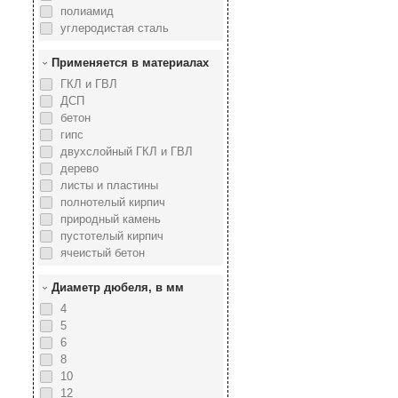
полиамид
углеродистая сталь
Применяется в материалах
ГКЛ и ГВЛ
ДСП
бетон
гипс
двухслойный ГКЛ и ГВЛ
дерево
листы и пластины
полнотелый кирпич
природный камень
пустотелый кирпич
ячеистый бетон
Диаметр дюбеля, в мм
4
5
6
8
10
12