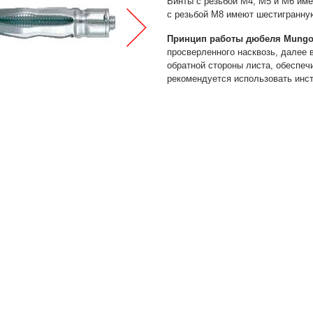
Винты с резьбой М4, М5 и М6 име
с резьбой М8 имеют шестигранную
Принцип работы дюбеля Mungo
просверленного насквозь, далее 
обратной стороны листа, обеспе
рекомендуется использовать инс