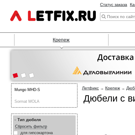
Статус заказа
Ка
Крепеж
Летфикс
Крепеж
Дюб
→
→
Mungo MHD-S
Дюбели с в
Sormat MOLA
Тип дюбеля
Сбросить фильтр
для гипсокартона