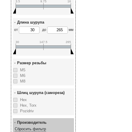
3.5
9.75
16
Длина шурупа
от
до
мм
30
147.5
265
Размер резьбы
М5
М6
М8
Шлиц шурупа (самореза)
Hex
Hex, Torx
Pozidriv
Производитель
Сбросить фильтр