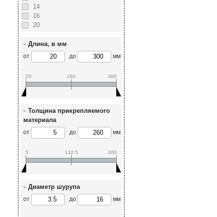
14
16
20
Длина, в мм
от
до
мм
20
160
300
Толщина прикрепляемого
материала
от
до
мм
5
132.5
260
Диаметр шурупа
от
до
мм