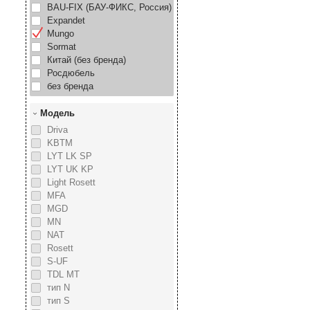
BAU-FIX (БАУ-ФИКС, Россия)
Expandet
Mungo
Sormat
Китай (без бренда)
Росдюбель
без бренда
Модель
Driva
KBTM
LYT LK SP
LYT UK KP
Light Rosett
MFA
MGD
MN
NAT
Rosett
S-UF
TDL MT
тип N
тип S