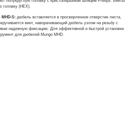
ют полукруглую головку с крестообразным шлицем Phillips. Винты
 головку (HEX).
 MHD-S:
дюбель вставляется в просверленное отверстие листа,
вкручивается винт, наворачивающий дюбель узлом на резьбу с
чивая надежную фиксацию. Для эффективной и быстрой установки
трумент для дюбелей Mungo MHD.