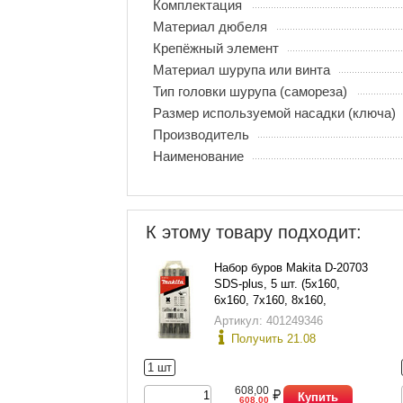
Комплектация
Материал дюбеля
Крепёжный элемент
Материал шурупа или винта
Тип головки шурупа (самореза)
Размер используемой насадки (ключа)
Производитель
Наименование
К этому товару подходит:
Набор буров Makita D-20703
SDS-plus, 5 шт. (5х160,
6х160, 7х160, 8х160,
10х160), в пласт. футляре
Артикул: 401249346
Получить 21.08
1 шт
608,00
Купить
608,00