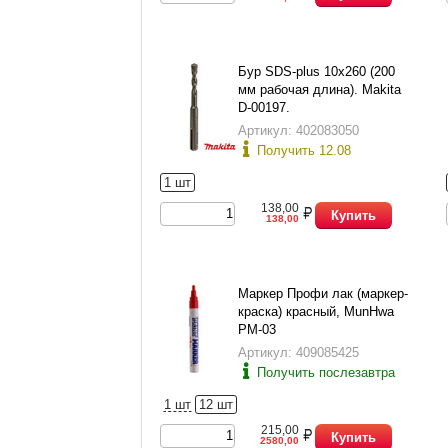
Бур SDS-plus 10х260 (200
мм рабочая длина). Makita
D-00197.
Артикул: 402083050
Получить 12.08
1 шт
138,00
Купить
138,00
Маркер Профи лак (маркер-
краска) красный, MunHwa
PM-03
Артикул: 409085425
Получить послезавтра
1 шт
12 шт
215,00
Купить
2580,00