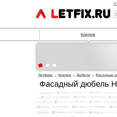
С
Крепеж
Летфикс
Крепеж
Дюбели
Фасадные д
→
→
→
Фасадный дюбель H