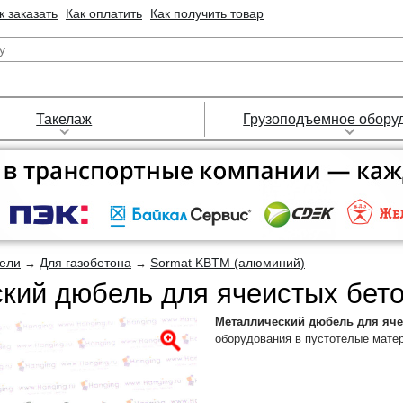
к заказать
Как оплатить
Как получить товар
Такелаж
Грузоподъемное обору
ели
Для газобетона
Sormat KBTM (алюминий)
→
→
кий дюбель для ячеистых бет
Металлический дюбель для яч
оборудования в пустотелые матери