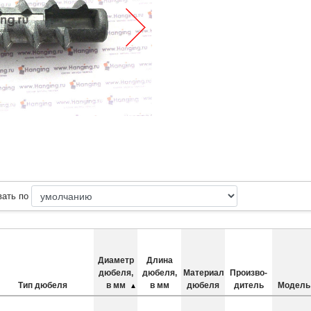
вать по
Диаметр
Длина
дюбеля,
дюбеля,
Материал
Произво­
Тип дюбеля
в мм
в мм
дюбеля
дитель
Модель