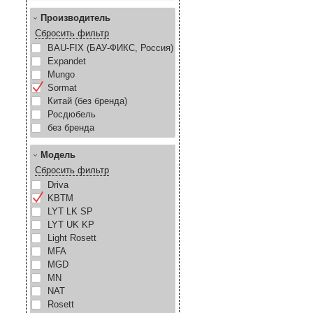
Производитель
Сбросить фильтр
BAU-FIX (БАУ-ФИКС, Россия)
Expandet
Mungo
Sormat
Китай (без бренда)
Росдюбель
без бренда
Модель
Сбросить фильтр
Driva
KBTM
LYT LK SP
LYT UK KP
Light Rosett
MFA
MGD
MN
NAT
Rosett