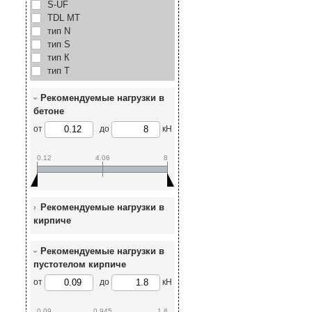
S-UF
TDL MT
тип N
тип S
тип К
тип Т
Рекомендуемые нагрузки в
бетоне
от
до
кН
0.12
4.06
8
Рекомендуемые нагрузки в
кирпиче
Рекомендуемые нагрузки в
пустотелом кирпиче
от
до
кН
0.09
0.945
1.8