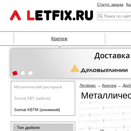
Статус заказа
Ка
Крепеж
Летфикс
Крепеж
Дюб
→
→
Металлический распорный
Металличес
Sormat КВТ (нейлон)
Sormat KBTM (алюминий)
Тип дюбеля