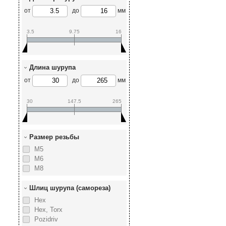
от
до
мм
3.5
9.75
16
Длина шурупа
от
до
мм
30
147.5
265
Размер резьбы
М5
М6
М8
Шлиц шурупа (самореза)
Hex
Hex, Torx
Pozidriv