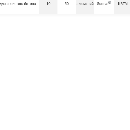
для ячеистого бетона
10
50
алюминий
Sormat
KBTM