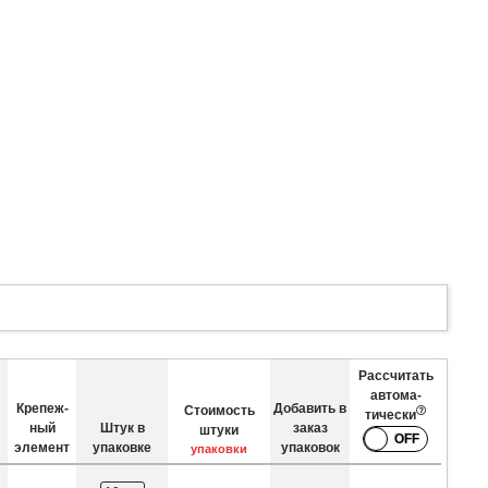
Рассчитать
автома­
Крепеж­
Добавить в
Стоимость
тически
ный
Штук в
заказ
штуки
элемент
упаковке
упаковок
упаковки