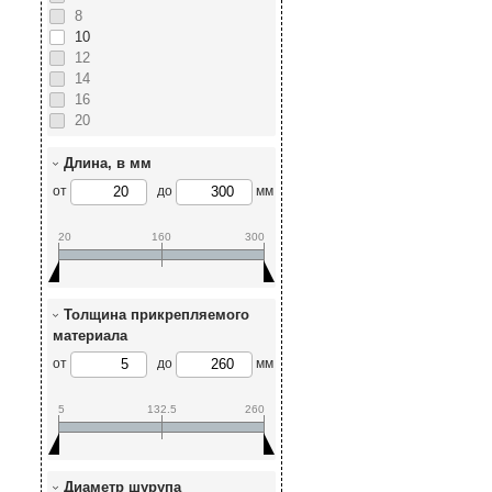
8
10
12
14
16
20
Длина, в мм
от
до
мм
20
160
300
Толщина прикрепляемого
материала
от
до
мм
5
132.5
260
Диаметр шурупа