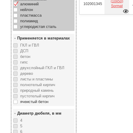
(10х50)
алюминий
102001345
Sormat
нейлон
пластмасса
полиамид
углеродистая сталь
Применяется в материалах
ГКЛ и ГВЛ
ДСП
бетон
гипс
двухслойный ГКЛ и ГВЛ
дерево
листы и пластины
полнотелый кирпич
природный камень
пустотелый кирпич
ячеистый бетон
Диаметр дюбеля, в мм
4
5
6