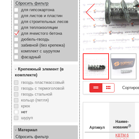
Сбросить фильтр
для гипсокартона
для листов и пластин
для строительных лесов
для теплоизоляции
для ячеистого бетона
дюбель-гвоздь
забивной (без крепежа)
комплект с шурупом
фасадный
Крепежный элемент (в
комплекте)
гвоздь пластмассовый
Сортиро
гвоздь с термоголовой
гвоздь стальной
кольцо (петля)
крюк
нет
шуруп
Наиме­
нование
Артикул
Материал
KBTM 6
Сбросить фильтр