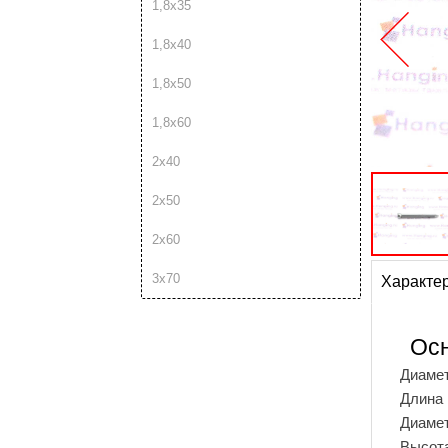
1,8х35
1,8х40
1,8х50
1,8х60
2х40
2х50
2х60
3х70
Характе
Ос
Диамет
Длина 
Диамет
Высота