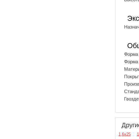
Экс
Назна
Об
Форма 
Форма 
Матери
Покры
Произ
Станд
Гвоздей
Други
1,6х25
1