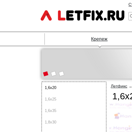
С
Крепеж
Летфикс
1,6х20
1,6х
1,6х25
1,6х35
1,8х30