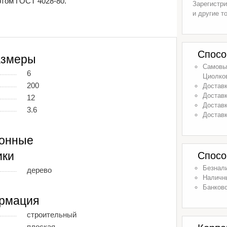
ртом ГОСТ 4028-80.
Зарегистри
и другие т
Спосо
азмеры
Самовыв
6
Циолков
200
Доставк
Доставк
12
Доставк
3.6
Доставк
ионные
ики
Спосо
Безнал
дерево
Наличн
Банковс
рмация
строительный
плоская