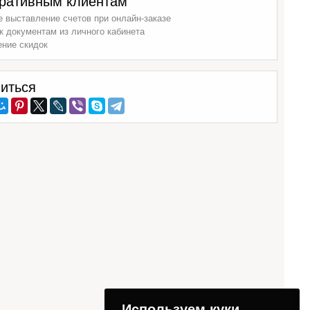
ративным клиентам
 выставление счетов при онлайн-заказе
к документам из личного кабинета
ение скидок
иться
Используем куки