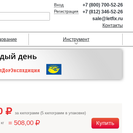
Вход
+7 (800) 700-52-26
Регистрация
+7 (812) 346-52-26
sale@letfix.ru
Контакты
дование
Инструмент
60
за килограмм (5 килограмм в упаковке)
= 508,00
Купить
 кг