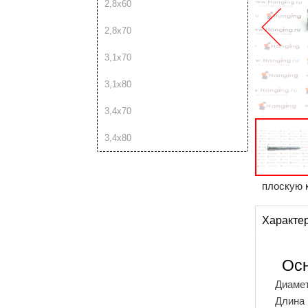
2,8х60
2,8х70
3,1х70
3,1х80
3,4х70
3,4х80
плоскую 
Характе
Ос
Диамет
Длина 