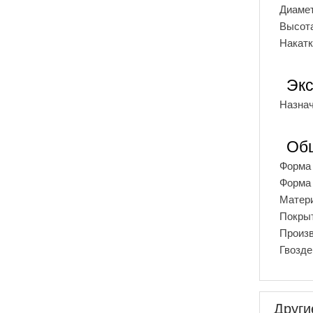
Диамет
Высота
Накатк
Экс
Назна
Об
Форма 
Форма 
Матери
Покры
Произ
Гвоздей
Други