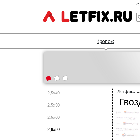
С
Крепеж
Летфикс
2,5х40
Гвоз
2,5х50
2,5х60
2,8х50