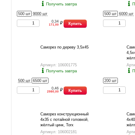
Получить завтра
П
500 шт
9000 шт
500 шт
6000 шт
0,34
Купить
171,00
Саморез по дереву 3,5х45
Само
4,5х
жёлт
Артикул: 106001775
Арти
Получить завтра
П
500 шт
6500 шт
200 шт
0,46
Купить
2980,00
Саморез конструкционный
Само
4х35 с потайной головкой,
4х40
жёлтый цинк, Torx
жёлт
Артикул: 106002181
Арти