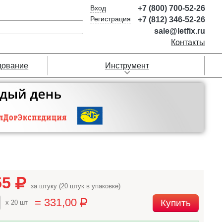
Вход
+7 (800) 700-52-26
Регистрация
+7 (812) 346-52-26
sale@letfix.ru
Контакты
дование
Инструмент
55
за штуку (20 штук в упаковке)
= 331,00
Купить
x 20 шт