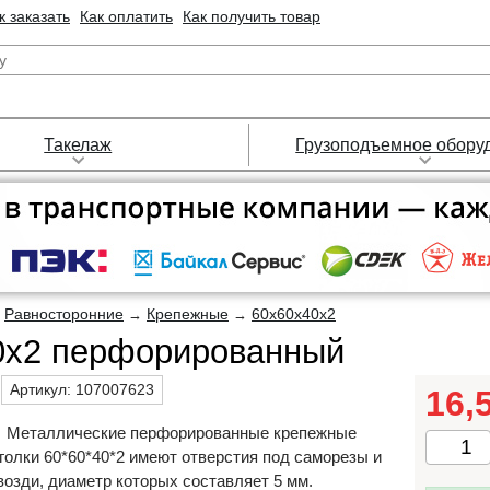
к заказать
Как оплатить
Как получить товар
Такелаж
Грузоподъемное обору
Равносторонние
Крепежные
60х60х40х2
→
→
→
0х2 перфорированный
Артикул:
107007623
16,
Металлические перфорированные крепежные
голки 60*60*40*2 имеют отверстия под саморезы и
возди, диаметр которых составляет 5 мм.