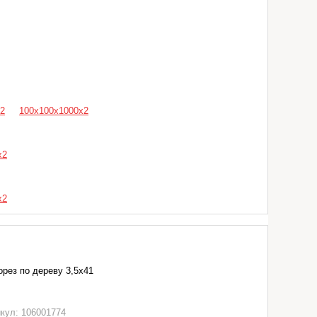
2
100х100х1000х2
х2
х2
рез по дереву 3,5х41
кул: 106001774