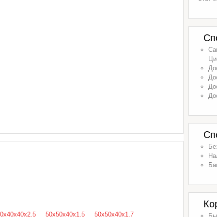
Сп
Са
Ци
До
До
До
До
Сп
Бе
На
Ба
Ко
0х40х40х2.5
50х50х40х1.5
50х50х40х1.7
Бы