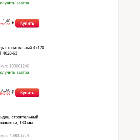
олучить завтра
1,40
Купить
700,00
дь строительный 4х120
 4028-63
кул: 103061246
олучить завтра
101,60
Купить
540,00
андаш строительный
разметки, 180 мм
кул: 409081714