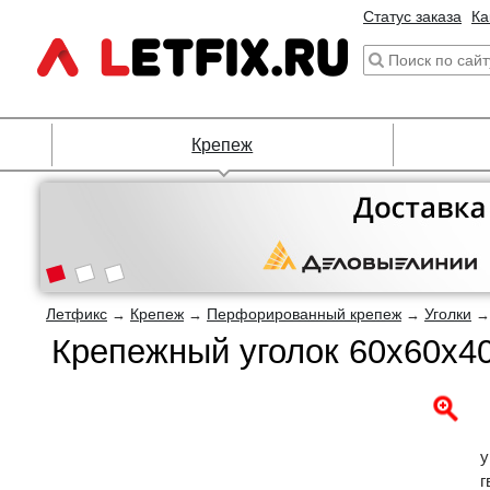
Статус заказа
Ка
Крепеж
Летфикс
Крепеж
Перфорированный крепеж
Уголки
→
→
→
Крепежный уголок 60х60х4
у
г