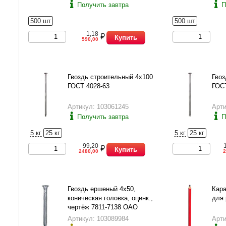
Получить завтра
П
500 шт
500 шт
1,18
Купить
590,00
Гвоздь строительный 4х100
Гвоз
ГОСТ 4028-63
ГОСТ
Артикул: 103061245
Арти
Получить завтра
П
5 кг
25 кг
5 кг
25 кг
99,20
Купить
2480,00
2
Гвоздь ершеный 4х50,
Кар
коническая головка, оцинк.,
для 
чертёж 7811-7138 ОАО
"РМЗ"
Артикул: 103089984
Арти