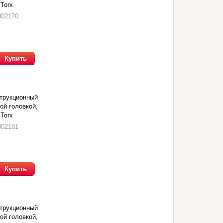
 Torx
002170
Купить
трукционный
ой головкой,
 Torx
002181
Купить
трукционный
ой головкой,