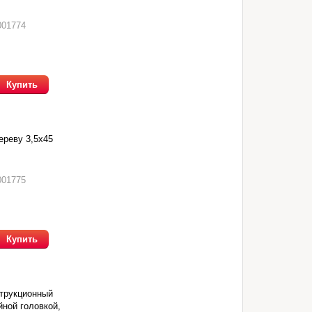
001774
Купить
ереву 3,5х45
001775
Купить
трукционный
йной головкой,