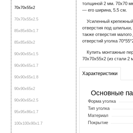
толщиной 2 мм. 70х70 м
70х70х55х2
— его ширина, 5.5 см.
70х70х55х2.5
Усиленный крепежный 
отверстия под шпильки, 
85х85х60х1.7
также отверстия малого
отверстий уголка 70*55*2
85х85х60х2
Купить монтажные пе
90х90х65х1.5
70х70х55х2 (из стали 2 
90х90х65х1.7
Характеристики
90х90х65х1.8
90х90х65х2
Основные п
90х90х65х2.5
Форма уголка
Тип уголка
95х95х86х1.7
Материал
Покрытие
100х100х90х1.7