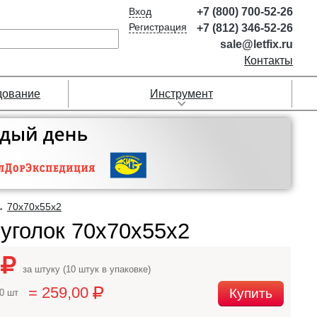
Вход
+7 (800) 700-52-26
Регистрация
+7 (812) 346-52-26
sale@letfix.ru
Контакты
дование
Инструмент
70х70х55х2
→
уголок 70х70х55х2
0
за штуку (10 штук в упаковке)
= 259,00
Купить
10 шт