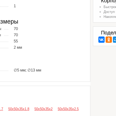
Корпо
1
Быстрое
Доступ 
Накопл
азмеры
ы
70
Подел
ы
70
55
2 мм
∅5 мм; ∅13 мм
.7
50х50х35х1.8
50х50х35х2
50х50х35х2.5