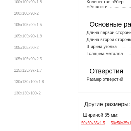
Количество рёбер
100х100х90х1.8
жёсткости
100х100х90х2
Основные р
105х105х90х1.5
Длина первой сторон
105х105х90х1.8
Длина второй сторон
Ширина уголка
105х105х90х2
Толщина металла
105х105х90х2.5
Отверстия
125х125х97х1.7
Размер отверстий
130х130х100х1.8
130х130х100х2
Другие размеры:
Шириной 35 мм:
50х50х35х1.5
50х50х35х1