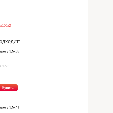
0х100х2
одходит:
ереву 3,5х35
001773
Купить
ереву 3,5х41