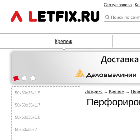
Статус заказа
Ка
Крепеж
Летфикс
Крепеж
Пер
→
→
50х50х35х1.5
Перфориров
50х50х35х1.7
50х50х35х1.8
50х50х35х2