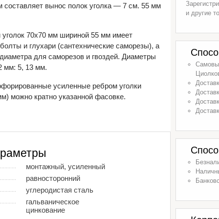
Зарегистри
м составляет вынос полок уголка — 7 см. 55 мм
и другие т
уголок 70х70 мм шириной 55 мм имеет
болты и глухари (сантехнические саморезы), а
Спосо
 диаметра для саморезов и гвоздей. Диаметры
Самовыв
 мм: 5, 13 мм.
Циолков
Доставк
рфорированные усиленные ребром уголки
Доставк
мм) можно кратно указанной фасовке.
Доставк
Доставк
Спосо
араметры
Безнал
монтажный, усиленный
Наличн
равносторонний
Банковс
углеродистая сталь
гальваническое
цинкование