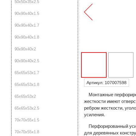
50х50х35х2.5
90х90х40х1.5
90х90х40х1.7
90х90х40х1.8
90х90х40х2
90х90х40х2.5
65х65х53х1.7
Артикул:
107007598
65х65х53х1.8
Монтажные перфориро
65х65х53х2
жесткости имеют отверс
ребром жесткости, уголо
65х65х53х2.5
усиления.
70х70х55х1.5
Перфорированный уси
70х70х55х1.8
для деревянных констру