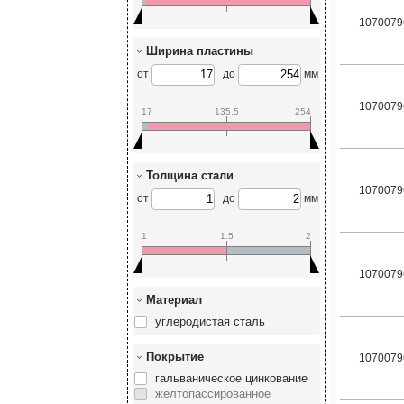
1070079
Ширина пластины
от
до
мм
1070079
17
135.5
254
Толщина стали
1070079
от
до
мм
1
1.5
2
1070079
Материал
углеродистая сталь
Покрытие
1070079
гальваническое цинкование
желтопассированное