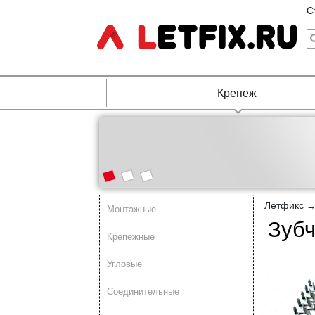
С
Крепеж
Летфикс
Монтажные
Зубч
Крепежные
Угловые
Соединительные