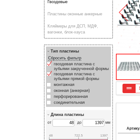
Гвоздевые
Пластины оконные анкерные
Кляймеры для ДСП, МДФ,
вагонки, блок-хауса
Тип пластины
Сбросить фильтр
гвоздевая пластина с
зубьями закрученной формы
гвоздевая пластина с
зубьями прямой формы
монтажная
оконная (анкерная)
перфорированная
соединительная
Длина пластины
от
до
мм
Артику
48
722.5
1397