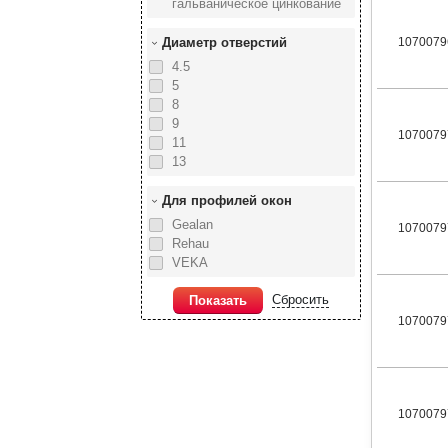
гальваническое цинкование
Диаметр отверстий
1070079
4.5
5
8
9
1070079
11
13
Для профилей окон
Gealan
1070079
Rehau
VEKA
Сбросить
Показать
1070079
1070079