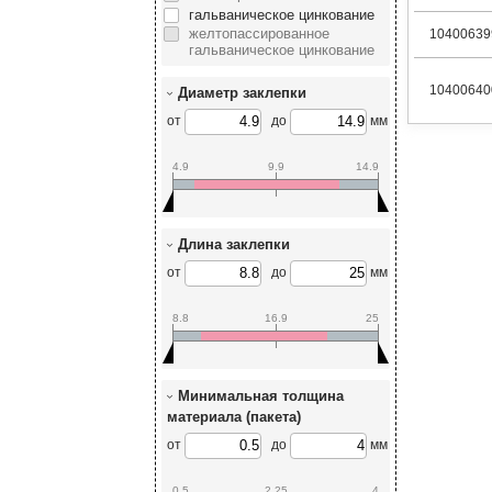
гальваническое цинкование
желтопассированное
10400639
гальваническое цинкование
10400640
Диаметр заклепки
от
до
мм
4.9
9.9
14.9
Длина заклепки
от
до
мм
8.8
16.9
25
Минимальная толщина
материала (пакета)
от
до
мм
0.5
2.25
4