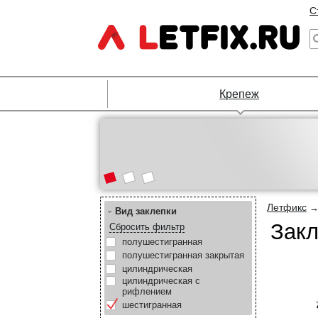
С
Крепеж
Летфикс
Вид заклепки
Закл
Сбросить фильтр
полушестигранная
полушестигранная закрытая
цилиндрическая
цилиндрическая с
рифлением
шестигранная