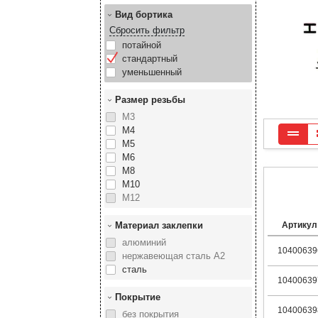
Вид бортика
Сбросить фильтр
потайной
стандартный
уменьшенный
Размер резьбы
М3
М4
М5
М6
М8
М10
М12
Материал заклепки
Артикул
алюминий
10400639
нержавеющая сталь А2
сталь
10400639
Покрытие
10400639
без покрытия