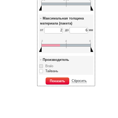
Максимальная толщина
материала (пакета)
от
до
мм
2
4
6
Производитель
Bralo
Тайвань
Сбросить
Показать