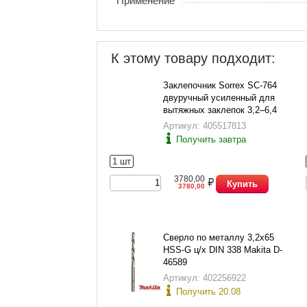
Применение
К этому товару подходит:
Заклепочник Sorrex SC-764
двуручный усиленный для
вытяжных заклепок 3,2–6,4
мм (3,2; 4, 4,8 и 6,4мм)
Артикул: 405517813
Получить завтра
1 шт
3780,00
Купить
3780,00
Сверло по металлу 3,2х65
HSS-G ц/х DIN 338 Makita D-
46589
Артикул: 402256922
Получить 20.08