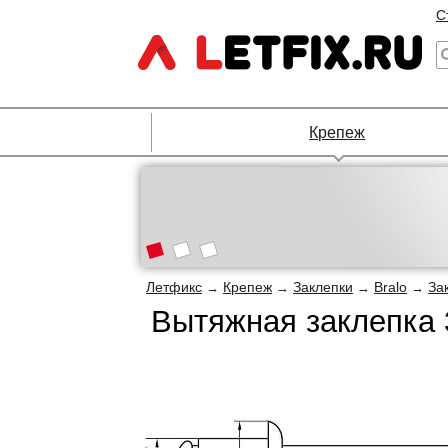
С
Крепеж
Летфикс
Крепеж
Заклепки
Bralo
За
→
→
→
→
Вытяжная заклепка 