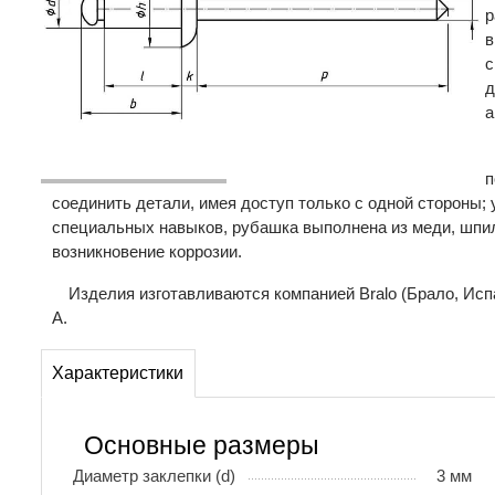
р
в
с
д
а
п
соединить детали, имея доступ только с одной стороны;
специальных навыков, рубашка выполнена из меди, шпил
возникновение коррозии.
Изделия изготавливаются компанией Bralo (Брало, Исп
A.
Характеристики
Основные размеры
Диаметр заклепки (d)
3 мм