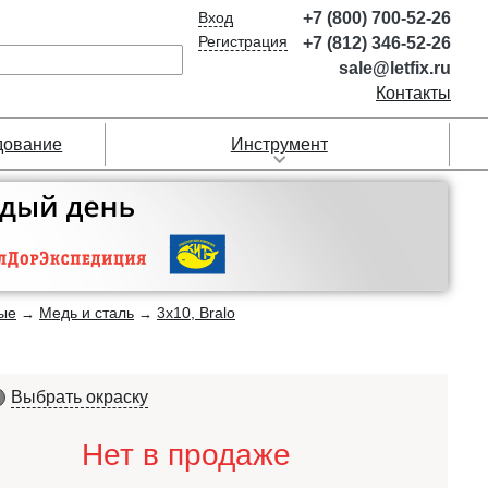
Вход
+7 (800) 700-52-26
Регистрация
+7 (812) 346-52-26
sale@letfix.ru
Контакты
дование
Инструмент
ые
Медь и сталь
3х10, Bralo
→
→
Выбрать окраску
Нет в продаже