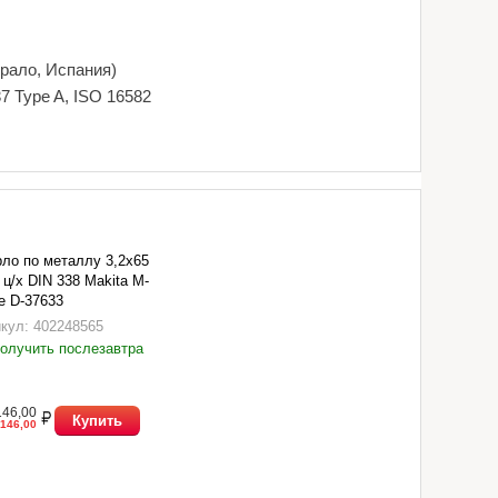
Брало, Испания)
7 Type A, ISO 16582
ло по металлу 3,2х65
ц/х DIN 338 Makita M-
e D-37633
кул: 402248565
олучить послезавтра
146,00
Купить
146,00