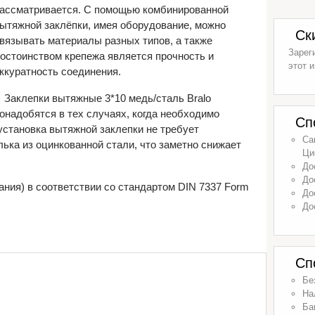
ассматривается. С помощью комбинированной
ытяжной заклёпки, имея оборудование, можно
Ск
вязывать материалы разных типов, а также
Зарег
остоинством крепежа является прочность и
этот и
ккуратность соединения.
Заклепки вытяжные 3*10 медь/сталь Bralo
онадобятся в тех случаях, когда необходимо
Сп
 установка вытяжной заклепки не требует
Са
ька из оцинкованной стали, что заметно снижает
Ци
До
До
ания) в соответствии со стандартом DIN 7337 Form
До
До
Сп
Бе
На
Ба