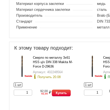
Материал корпуса заклепки
медь
Материал сердечника заклепки
сталь
Производитель
Bralo (
Стандарт
DIN 733
Применение
металл
К этому товару подходит:
Сверло по металлу 3х61
Свер
HSS ц/х DIN 338 Makita M-
HSS 
Force D-29636
Forc
Артикул: 402248564
Арти
Получить 20.08
П
1 шт
1 шт
92,00
Купить
92,00