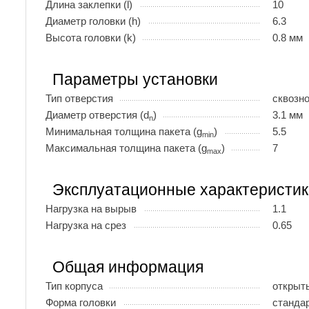
Длина заклепки (l)
10
Диаметр головки (h)
6.3
Высота головки (k)
0.8 мм
Параметры установки
Тип отверстия
сквозн
Диаметр отверстия (d
)
3.1 мм
n
Минимальная толщина пакета (g
)
5.5
min
Максимальная толщина пакета (g
)
7
max
Эксплуатационные характеристик
Нагрузка на вырыв
1.1
Нагрузка на срез
0.65
Общая информация
Тип корпуса
открыт
Форма головки
станда