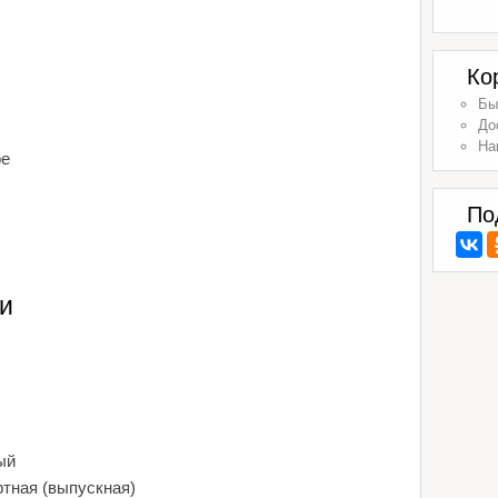
Ко
Бы
До
На
ое
По
и
ый
ртная (выпускная)