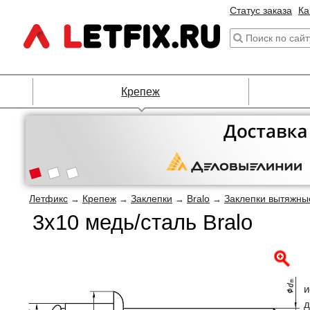
Статус заказа
Ка
Крепеж
Летфикс
Крепеж
Заклепки
Bralo
Заклепки вытяжны
→
→
→
→
3х10 медь/сталь Bralo
и
д