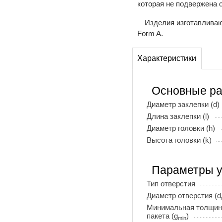
которая не подвержена 
Изделия изготавливаю
Form A.
Характеристики
Основные р
Диаметр заклепки (d)
Длина заклепки (l)
Диаметр головки (h)
Высота головки (k)
Параметры у
Тип отверстия
Диаметр отверстия (d
Минимальная толщин
пакета (g
)
min