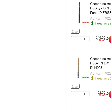
Сверло по ме
HSS ц/х DIN 
Force D-3763
Артикул: 402
Получить 
1 шт
146,00
146,00
Сверло по ме
HSS-TiN 1/4" 
D-14928
Артикул: 402
Получить 
1 шт
92,00
92,00