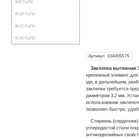
4х8 Cu/St
4х10 Cu/St
4х12 Cu/St
4х16 Cu/St
Артикул:
104005575
Заклепка вытяжная 
крепежный элемент для 
где, в дальнейшем, разб
заклепки требуется пре
диаметром 3,2 мм. Уста
использовании заклепоч
позволяет быстро, удоб
Стержень (сердечник)
углеродистой стали пок
антикоррозийных свойств