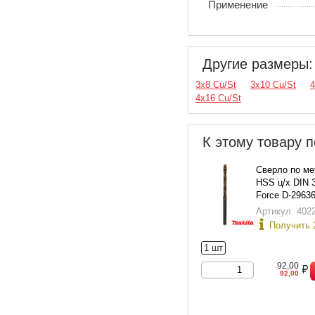
Применение
Другие размеры:
3х8 Cu/St
3х10 Cu/St
4
4х16 Cu/St
К этому товару п
Сверло по ме
HSS ц/х DIN 
Force D-2963
Артикул: 402
Получить 
1 шт
92,00
92,00