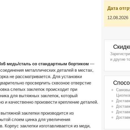
Дата отгр
12.08.2026
Скидк
Зарегистри
и другие т
3х6 медь/сталь со стандартным бортиком
—
соединения металлических деталей в местах,
орка не рассматривается. Для установки
Спосо
дварительно просверлить сквозное отверстие
новка слепых заклепок происходит при
Самовыв
ника для вытяжных заклепок, который
Циолков
Доставк
но и качественно произвести крепление деталей.
Доставк
Доставк
 вытяжной заклепки производится из
Доставк
рытой слоем цинка для увеличения
. Корпус заклепки изготавливается из меди,