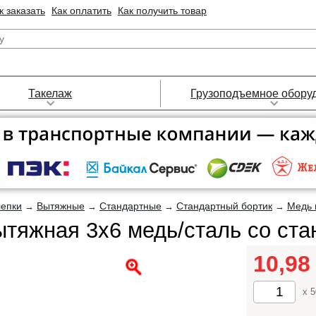
к заказать
Как оплатить
Как получить товар
Такелаж
Грузоподъемное обору
лепки
Вытяжные
Стандартные
Стандартный бортик
Медь 
→
→
→
→
ытяжная 3х6 медь/сталь со ст
10,9
x 