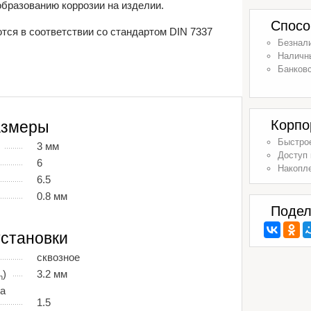
образованию коррозии на изделии.
Спосо
тся в соответствии со стандартом DIN 7337
Безнал
Наличн
Банковс
Корпо
азмеры
Быстрое
3 мм
Доступ 
6
Накопл
6.5
0.8 мм
Подел
становки
сквозное
)
3.2 мм
n
а
1.5