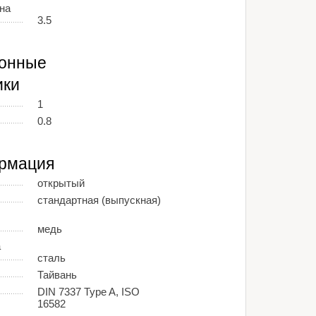
на
3.5
ионные
ики
1
0.8
рмация
открытый
стандартная (выпускная)
медь
а
сталь
Тайвань
DIN 7337 Type A, ISO
16582