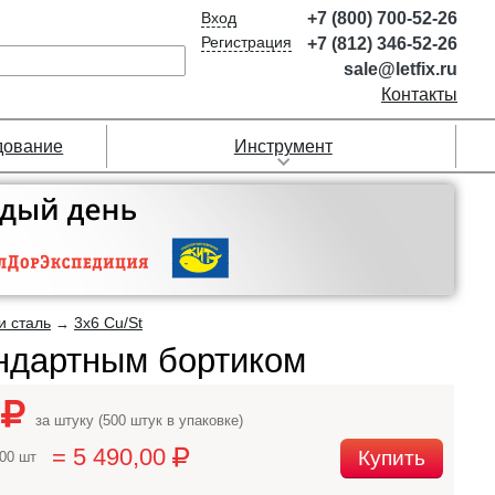
Вход
+7 (800) 700-52-26
Регистрация
+7 (812) 346-52-26
sale@letfix.ru
Контакты
дование
Инструмент
и сталь
3х6 Cu/St
→
андартным бортиком
8
за штуку (500 штук в упаковке)
= 5 490,00
Купить
500 шт