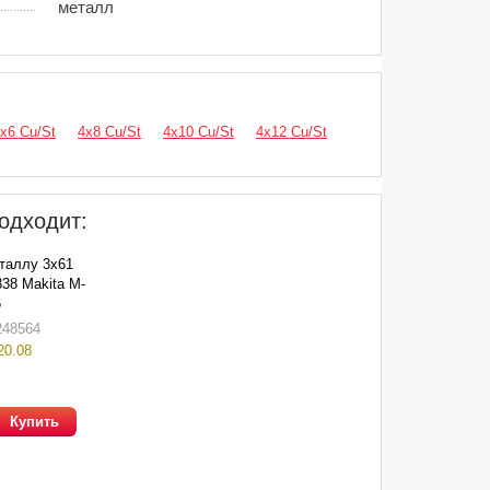
металл
х6 Cu/St
4х8 Cu/St
4х10 Cu/St
4х12 Cu/St
одходит:
таллу 3х61
338 Makita M-
6
248564
20.08
Купить