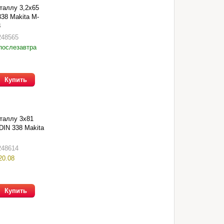
таллу 3,2х65
338 Makita M-
3
248565
послезавтра
Купить
таллу 3х81
DIN 338 Makita
248614
20.08
Купить