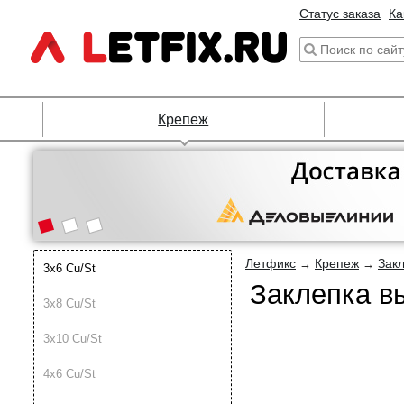
Статус заказа
Ка
Крепеж
Летфикс
Крепеж
Зак
→
→
3х6 Cu/St
Заклепка в
3х8 Cu/St
3х10 Cu/St
4х6 Cu/St