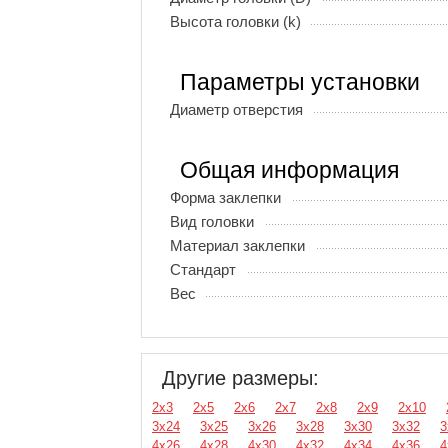
Высота головки (k)
Параметры установки
Диаметр отверстия
Общая информация
Форма заклепки
Вид головки
Материал заклепки
Стандарт
Вес
Другие размеры:
2х3
2х5
2х6
2х7
2х8
2х9
2х10
3х24
3х25
3х26
3х28
3х30
3х32
3
4х26
4х28
4х30
4х32
4х34
4х36
4