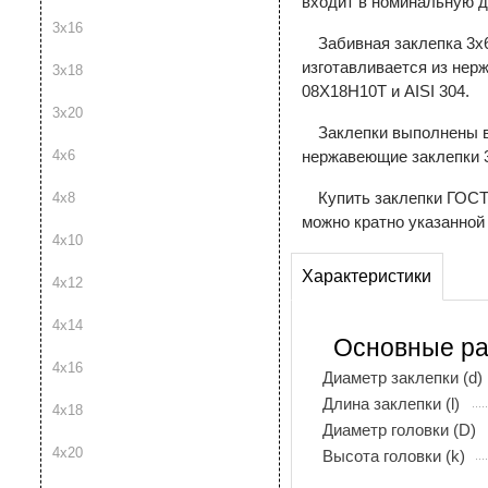
входит в номинальную д
3х16
Забивная заклепка 3х6
изготавливается из нер
3х18
08Х18Н10Т и AISI 304.
3х20
Заклепки выполнены в
4х6
нержавеющие заклепки 3
Купить заклепки ГОСТ 
4х8
можно кратно указанной
4х10
Характеристики
4х12
4х14
Основные р
4х16
Диаметр заклепки (d)
Длина заклепки (l)
4х18
Диаметр головки (D)
4х20
Высота головки (k)