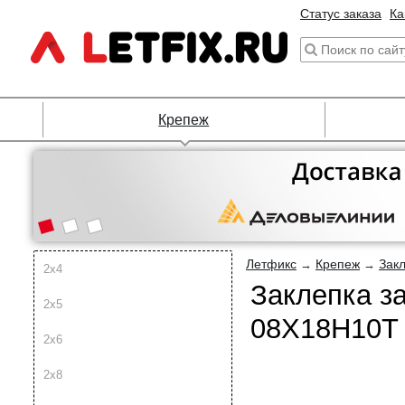
Статус заказа
Ка
Крепеж
Летфикс
Крепеж
Зак
→
→
2х4
Заклепка з
2х5
08Х18Н10Т 
2х6
2х8