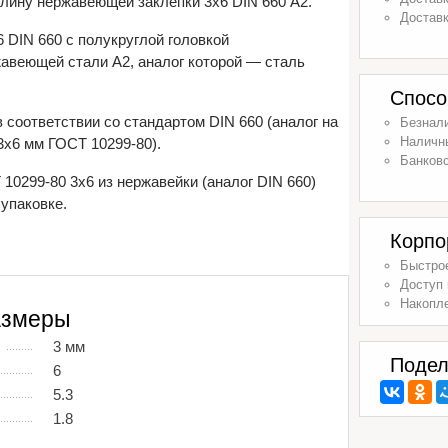
лину нержавеющей заклепки 3х6 DIN 660 А2.
Доставк
 DIN 660 с полукруглой головкой
жавеющей стали А2, аналог которой — сталь
Спосо
 соответствии со стандартом DIN 660 (аналог на
Безнал
Наличн
х6 мм ГОСТ 10299-80).
Банковс
10299-80 3х6 из нержавейки (аналог DIN 660)
 упаковке.
Корпо
Быстрое
Доступ 
Накопл
азмеры
3 мм
Подел
6
5.3
1.8