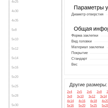
4х25
Параметры у
4х30
Диаметр отверстия
4х35
Общая инфо
5х8
Форма заклепки
5х10
Вид головки
Материал заклепки
5х12
Покрытие
5х14
Стандарт
Вес
5х16
5х20
Другие размеры:
5х25
2х4
2х5
2х6
2х8
5х28
3х8
3х10
3х12
3х14
4х14
4х16
4х18
4х2
5х30
5х16
5х20
5х25
5х2