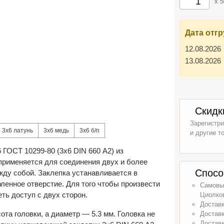
x 
Дата отгр
12.08.2026
13.08.2026
Скидк
Зарегистри
3х6 латунь
3х6 медь
3х6 б/п
и другие т
 ГОСТ 10299-80 (3х6 DIN 660 А2) из
рименяется для соединения двух и более
Спосо
ду собой. Заклепка устанавливается в
ленное отверстие. Для того чтобы произвести
Самовыв
ть доступ с двух сторон.
Циолков
Доставк
ота головки, а диаметр — 5.3 мм. Головка не
Доставк
Доставк