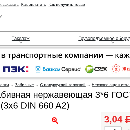
к заказать
Как оплатить
Как получить товар
Такелаж
Грузоподъемное обору
лепки
Забивные
С полукруглой головкой
Нержавеющая стал
→
→
→
абивная нержавеющая 3*6 ГОСТ
(3х6 DIN 660 A2)
3,04