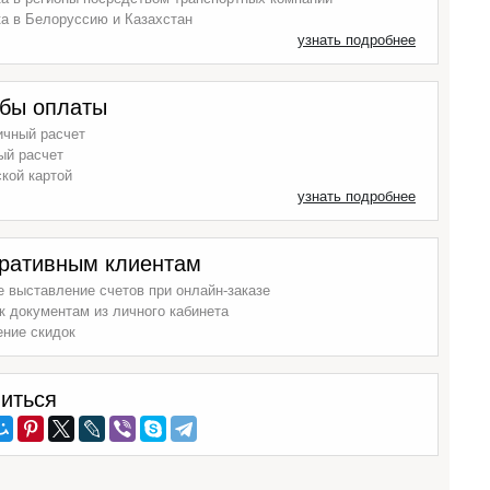
а в Белоруссию и Казахстан
узнать подробнее
бы оплаты
ичный расчет
ый расчет
кой картой
узнать подробнее
ративным клиентам
 выставление счетов при онлайн-заказе
к документам из личного кабинета
ение скидок
иться