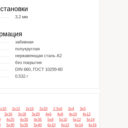
становки
3.2 мм
рмация
забивная
полукруглая
нержавеющая сталь А2
без покрытия
DIN 660, ГОСТ 10299-80
0.532 г
2х10
2х12
2х16
2х20
2.5х6
3х4
3х5
3х16
3х18
3х20
4х6
4х8
4х10
4х12
0
4х25
4х30
4х35
5х8
5х10
5х12
5х14
8
5х30
5х35
5х40
6х10
6х12
6х14
6х16