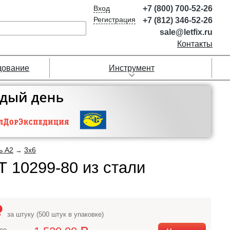
Вход
+7 (800) 700-52-26
Регистрация
+7 (812) 346-52-26
sale@letfix.ru
Контакты
дование
Инструмент
ь А2
3х6
→
 10299-80 из стали
за штуку (500 штук в упаковке)