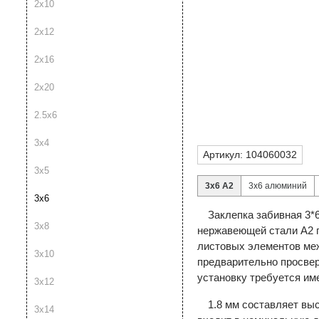
2х10
2х12
2х16
2х20
2.5х6
3х4
Артикул:
104060032
3х5
3х6 А2
3х6 алюминий
3х6
Заклепка забивная 3*6
3х8
нержавеющей стали А2 п
листовых элементов меж
3х10
предварительно просвер
установку требуется име
3х12
1.8 мм составляет выс
3х14