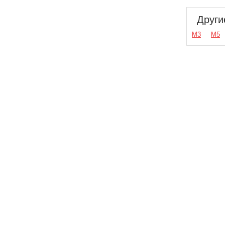
Други
М3
М5