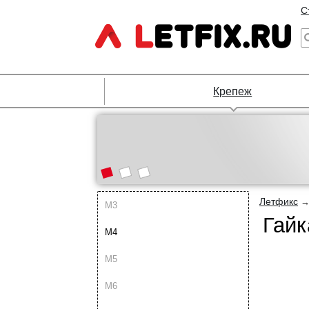
С
Крепеж
Летфикс
М3
Гайк
М4
М5
М6