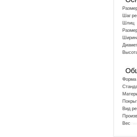
Разме
Шаг р
Шлиц
Разме
Ширина
Диамет
Высота
Об
Форма 
Станд
Матер
Покры
Вид р
Произ
Вес