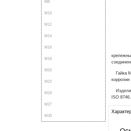
М8
М10
М12
М14
М16
крепежны
М18
соединен
М20
Гайка 
коррозии
М22
Издели
М24
ISO 8746.
М27
Характе
М30
Ос