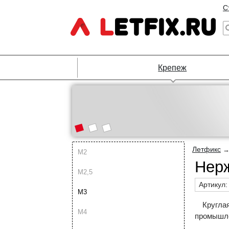
С
Крепеж
Летфикс
М2
Нерж
М2,5
Артикул
М3
Кругла
М4
промышле