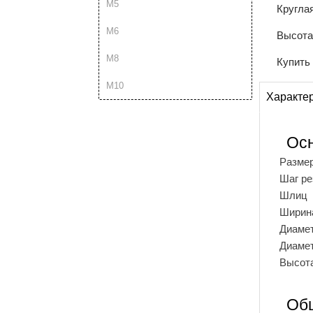
М5
Кругла
М6
Высота
М8
Купить
М10
Характе
Ос
Разме
Шаг р
Шлиц
Ширина
Диамет
Диамет
Высота
Об