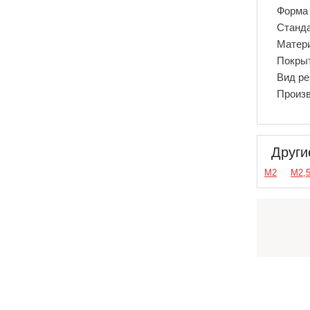
Форма 
Станд
Матер
Покры
Вид р
Произ
Други
М2
М2,