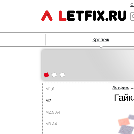
С
Крепеж
Летфикс
М1,6
Гайк
М2
М2,5 A4
М3 A4