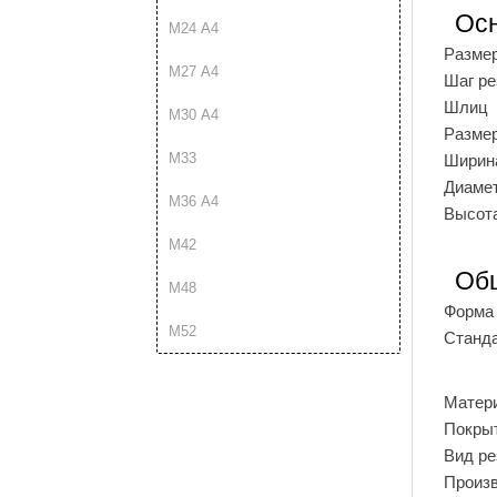
Ос
М24 A4
Разме
М27 A4
Шаг р
Шлиц
М30 A4
Разме
М33
Ширина
Диамет
М36 A4
Высота
М42
Об
М48
Форма 
М52
Станд
Матер
Покры
Вид р
Произ