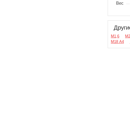
Вес
Други
М1,6
М2
М18 A4