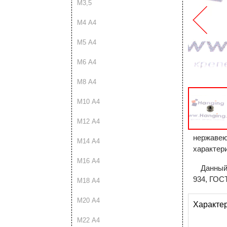
М3,5
М4 A4
М5 A4
М6 A4
М8 A4
М10 A4
М12 A4
нержавею
М14 A4
характер
М16 A4
Данный
934, ГОСТ
М18 A4
М20 A4
Характе
М22 A4