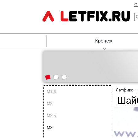
С
Крепеж
Летфикс
М1,6
Шайб
М2
М2,5
М3