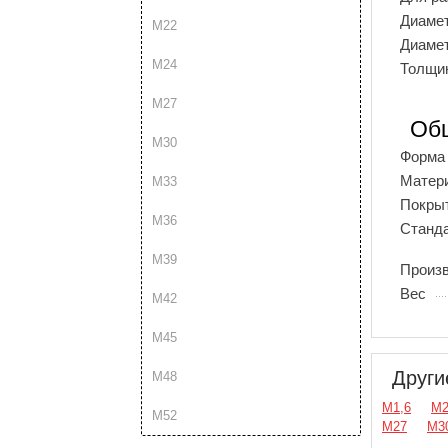
Диаме
М22
Диаме
М24
Толщи
М27
Об
М30
Форма
Матер
М33
Покры
М36
Станд
М39
Произ
Вес
М42
М45
Други
М48
М1,6
М
М52
М27
М3