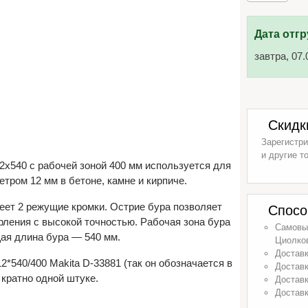
Дата отгр
завтра, 07.
Скидк
Зарегистри
и другие т
2х540 с рабочей зоной 400 мм используется для
тром 12 мм в бетоне, камне и кирпиче.
еет 2 режущие кромки. Острие бура позволяет
Спосо
рления с высокой точностью. Рабочая зона бура
Самовыв
ая длина бура — 540 мм.
Циолков
Доставк
*540/400 Makita D-33881 (так он обозначается в
Доставк
 кратно одной штуке.
Доставк
Доставк