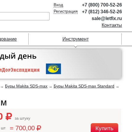
Вход
+7 (800) 700-52-26
Регистрация
+7 (812) 346-52-26
sale@letfix.ru
Контакты
дование
Инструмент
Буры Makita SDS-max
Буры Makita SDS-max Standard
→
→
→
мм
00
за штуку
= 700,00
Купить
 шт