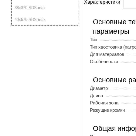
Характеристики
38х370 SDS-max
40х570 SDS-max
Основные те
параметры
Тип
Тип хвостовика (патр
Для материалов
Особенности
Основные р
Диаметр
Длина
Рабочая зона
Режущие кромки
Общая инфо