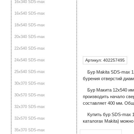
16х340 SDS-max
16х540 SDS-max
18х540 SDS-max
20х340 SDS-max
22х540 SDS-max
24х540 SDS-max
Артикул:
402257495
25х540 SDS-max
Бур Makita SDS-max 1
бурения отверстий диаме
30х370 SDS-max
Бур Макита 12х540 им
30х570 SDS-max
производить начало све
составляет 400 мм. Общ
32х370 SDS-max
Купить бур SDS-max 12
32х570 SDS-max
каталогах Makita) можно
35х370 SDS-max