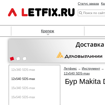
Статус заказа
Ка
Крепеж
Летфикс
Инструмент
→
→
12х340 SDS-max
12х540 SDS-max
12х540 SDS-max
Бур Makita
15х340 SDS-max
15х540 SDS-max