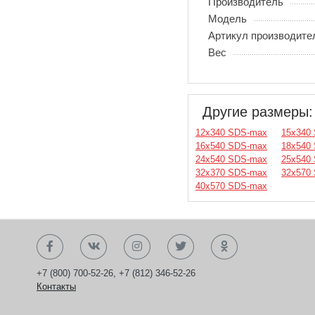
Производитель
Модель
Артикул производите
Вес
Другие размеры:
12х340 SDS-max
15х340
16х540 SDS-max
18х540
24х540 SDS-max
25х540
32х370 SDS-max
32х570
40х570 SDS-max
+7 (800) 700-52-26
,
+7 (812) 346-52-26
Контакты