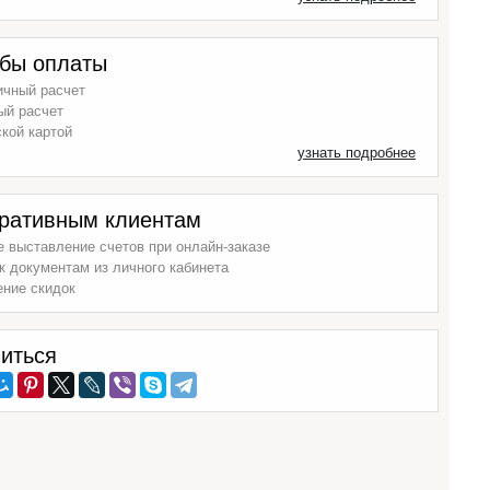
бы оплаты
ичный расчет
ый расчет
кой картой
узнать подробнее
ративным клиентам
 выставление счетов при онлайн-заказе
к документам из личного кабинета
ение скидок
иться