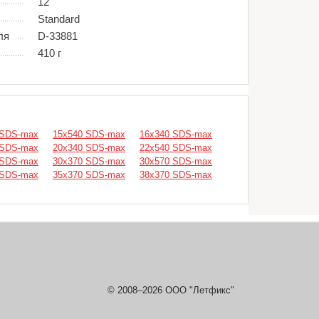
12
Standard
ля
D-33881
410 г
 SDS-max
15х540 SDS-max
16х340 SDS-max
 SDS-max
20х340 SDS-max
22х540 SDS-max
 SDS-max
30х370 SDS-max
30х570 SDS-max
 SDS-max
35х370 SDS-max
38х370 SDS-max
© 2008–2026 ООО "Летфикс"