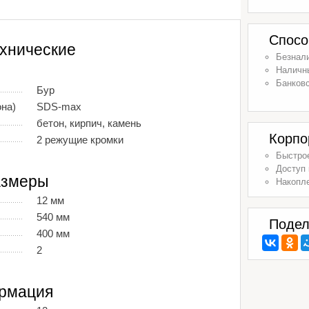
Спосо
хнические
Безнал
Наличн
Банковс
Бур
она)
SDS-max
бетон, кирпич, камень
Корпо
2 режущие кромки
Быстрое
Доступ 
азмеры
Накопл
12 мм
540 мм
Подел
400 мм
2
рмация