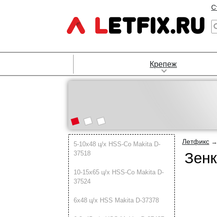
С
Крепеж
Летфикс
5-10х48 ц/х HSS-Co Makita D-
37518
Зенк
10-15х65 ц/х HSS-Co Makita D-
37524
6х48 ц/х HSS Makita D-37378