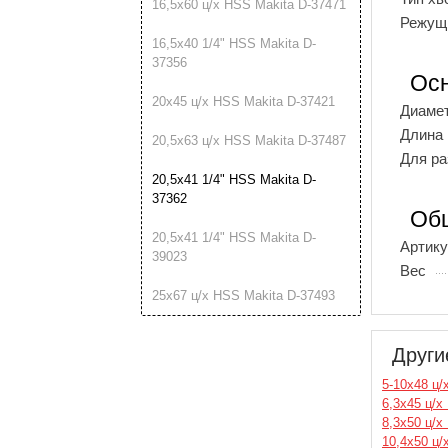
16,5х60 ц/х HSS Makita D-37471
Режущ
16,5х40 1/4" HSS Makita D-
37356
Ос
20х45 ц/х HSS Makita D-37421
Диаме
Длина
20,5х63 ц/х HSS Makita D-37487
Для ра
20,5х41 1/4" HSS Makita D-
37362
Об
20,5х41 1/4" HSS Makita D-
Артику
39023
Вес
25х67 ц/х HSS Makita D-37493
Други
5-10х48 ц/
6,3х45 ц/х
8,3х50 ц/х
10,4х50 ц/