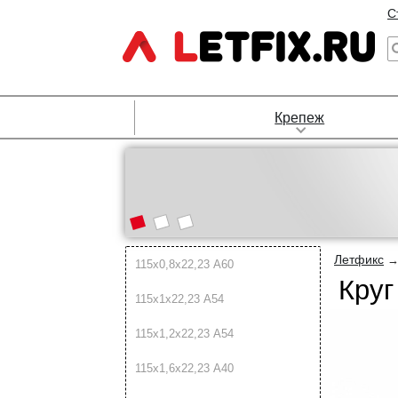
С
Крепеж
Летфикс
115х0,8х22,23 А60
Круг
115х1х22,23 А54
115х1,2х22,23 А54
115х1,6х22,23 А40