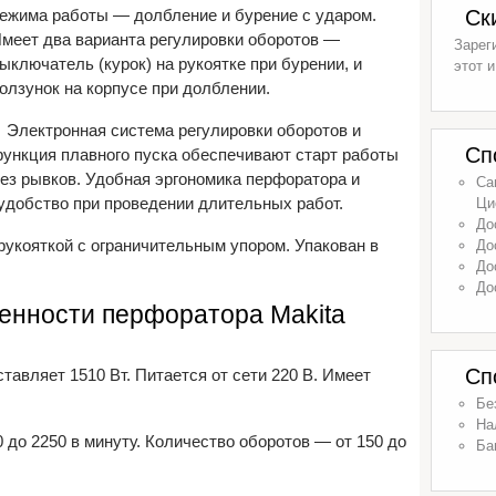
ежима работы — долбление и бурение с ударом.
Ск
меет два варианта регулировки оборотов —
Зарег
ыключатель (курок) на рукоятке при бурении, и
этот и
олзунок на корпусе при долблении.
Электронная система регулировки оборотов и
Сп
ункция плавного пуска обеспечивают старт работы
ез рывков. Удобная эргономика перфоратора и
Са
удобство при проведении длительных работ.
Ци
До
рукояткой с ограничительным упором. Упакован в
До
До
До
бенности перфоратора Makita
Сп
тавляет 1510 Вт. Питается от сети 220 В. Имеет
Бе
На
0 до 2250 в минуту. Количество оборотов — от 150 до
Ба