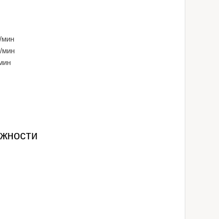
/мин
д/мин
мин
ожности