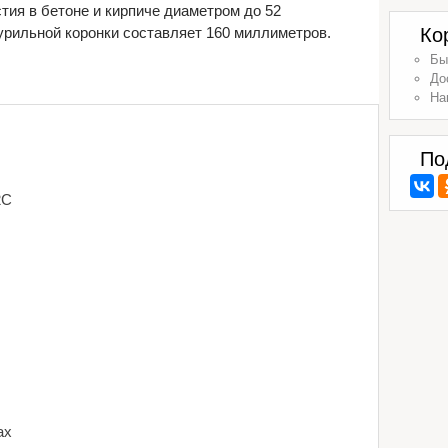
ия в бетоне и кирпиче диаметром до 52
рильной коронки составляет 160 миллиметров.
Ко
Бы
До
На
По
2C
ax