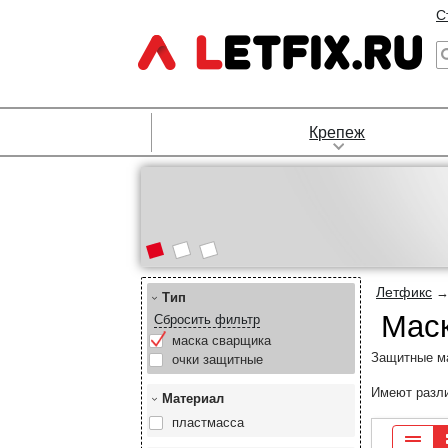
С
Крепеж
Летфикс
Тип
Маск
Сбросить фильтр
маска сварщика
Защитные ма
очки защитные
Имеют разли
Материал
пластмасса