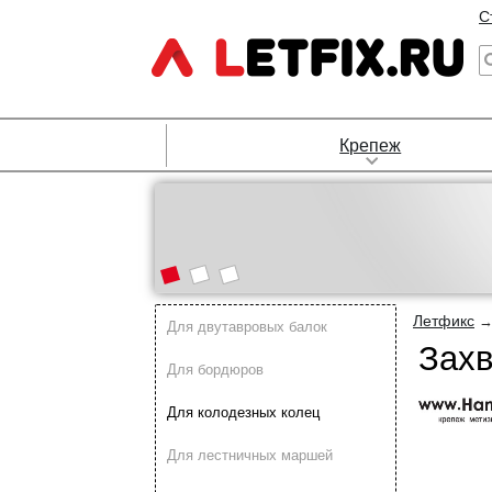
С
Крепеж
Летфикс
Для двутавровых балок
Захв
Для бордюров
Для колодезных колец
Для лестничных маршей