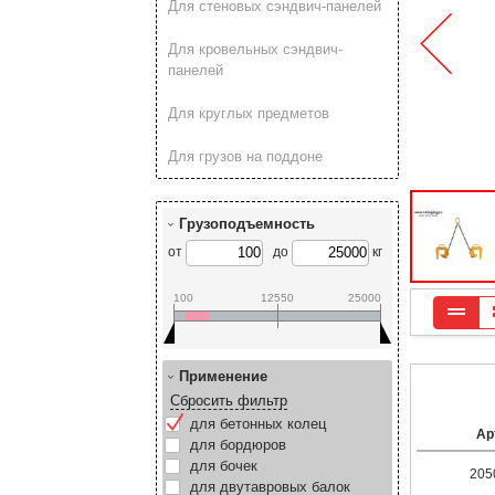
Для стеновых сэндвич-панелей
Для кровельных сэндвич-
панелей
Для круглых предметов
Для грузов на поддоне
Грузоподъемность
от
до
кг
100
12550
25000
Применение
Сбросить фильтр
для бетонных колец
Ар
для бордюров
для бочек
205
для двутавровых балок