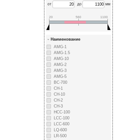
от
до
мм
20
560
1100
Наименование
AMG-1
AMG-1.5
AMG-10
AMG-2
AMG-3
AMG-5
BC-700
CH-1
CH-10
CH-2
CH-3
HCC-100
LCC-100
LCC-600
LQ-600
LR-500