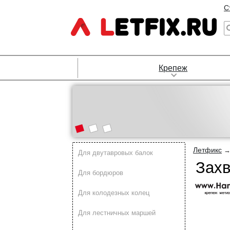
С
Крепеж
Летфикс
Для двутавровых балок
Захв
Для бордюров
Для колодезных колец
Для лестничных маршей