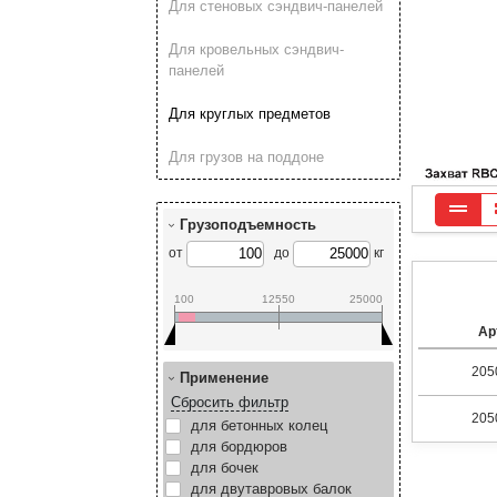
Для стеновых сэндвич-панелей
Для кровельных сэндвич-
панелей
Для круглых предметов
Для грузов на поддоне
Грузоподъемность
от
до
кг
100
12550
25000
Ар
205
Применение
Сбросить фильтр
205
для бетонных колец
для бордюров
для бочек
для двутавровых балок