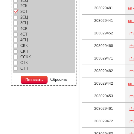
1СЦ
2СК
203029481
г/п 
2СТ
2СЦ
203029441
г/п 
3СЦ
4СК
203029452
г/п
4СТ
4СЦ
СКК
203029460
г/п
СКП
ССЧК
203029471
г/п
СТК
СТП
203029482
г/п
Сбросить
Показать
203029442
г/п 
203029453
г/п
203029461
г/п
203029472
г/п
203029483
г/п