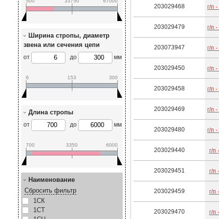
500
33750
67000
203029468
г/п 
203029479
г/п 
Ширина стропы, диаметр
звена или сечения цепи
203073947
г/п 
от
до
мм
203029450
г/п 
6
153
300
203029458
г/п 
203029469
г/п 
Длина стропы
от
до
мм
203029480
г/п 
700
3350
6000
203029440
г/п 
203029451
г/п 
Наименование
Сбросить фильтр
203029459
г/п 
1СК
1СТ
203029470
г/п 