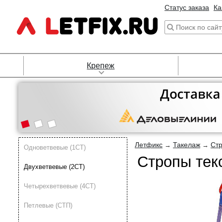
Статус заказа
Ка
Крепеж
Летфикс
Такелаж
Ст
→
→
Одноветвевые (1СТ)
Стропы тек
Двухветвевые (2СТ)
Четырехветвевые (4СТ)
Петлевые (СТП)