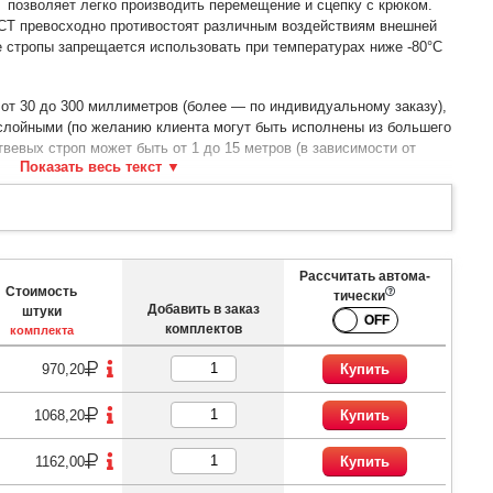
 позволяет легко производить перемещение и сцепку с крюком.
СТ превосходно противостоят различным воздействиям внешней
ые стропы запрещается использовать при температурах ниже -80°С
от 30 до 300 миллиметров (более — по индивидуальному заказу),
слойными (по желанию клиента могут быть исполнены из большего
вевых строп может быть от 1 до 15 метров (в зависимости от
дъемности имеют разные цвета:
Рассчитать автома­
Стоимость
тически
Добавить в заказ
штуки
комплектов
комплекта
970,20
Купить
1068,20
Купить
1162,00
Купить