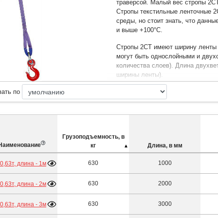
траверсой. Малый вес стропы 2СТ
Стропы текстильные ленточные 2
среды, но стоит знать, что данн
и выше +100°С.
Стропы 2СТ имеют ширину ленты 
могут быть однослойными и двух
количества слоев). Длина двухвет
ширины ленты).
вать по
Стропы для определения грузопо
1т - фиолетовый;
2т - зеленый;
3т - желтый;
4т - серый;
Грузоподъемность, в
Наиме­нование
кг
5т - красный;
Длина, в мм
6т - коричневый;
630
1000
- 0,63т, длина - 1м
8т - синий;
10т и выше оранжевый.
630
2000
- 0,63т, длина - 2м
630
3000
- 0,63т, длина - 3м