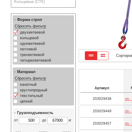
Кольцевые (СТК)
Форма строп
Сбросить фильтр
двухветвевой
кольцевой
одноветвевой
петлевой
трехветвевой
Сортиро
четырехветвевой
Материал
Сбросить фильтр
канатный
Артикул
круглопрядный
текстильный
203029438
г/п 
цепной
203029449
г/п 
Грузоподъемность
от
до
кг
203029457
г/п 