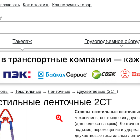
к заказать
Как оплатить
Как получить товар
Такелаж
Грузоподъемное обору
ропы
Текстильные
Ленточные
Двухветвевые (2СТ)
→
→
→
стильные ленточные 2СТ
Стропы текстильные ленточны
механизмов, состоящее из двух с
(для подвеса на крюк). Ленточны
подъеме, перемещении и удержан
двухветвевые текстильные ленто