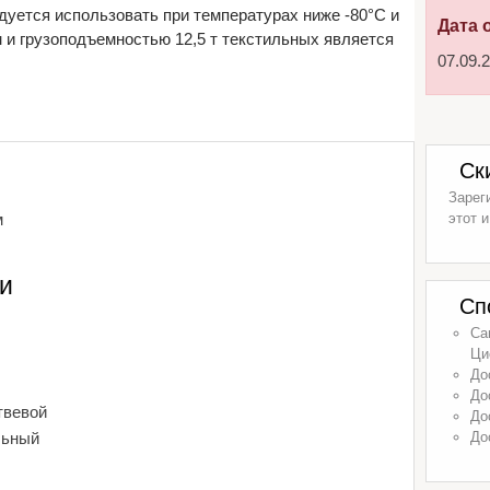
дуется использовать при температурах ниже -80°С и
Дата 
и грузоподъемностью 12,5 т текстильных является
07.09.
Ск
Зарег
м
этот и
и
Сп
Са
Ци
До
До
твевой
До
льный
До