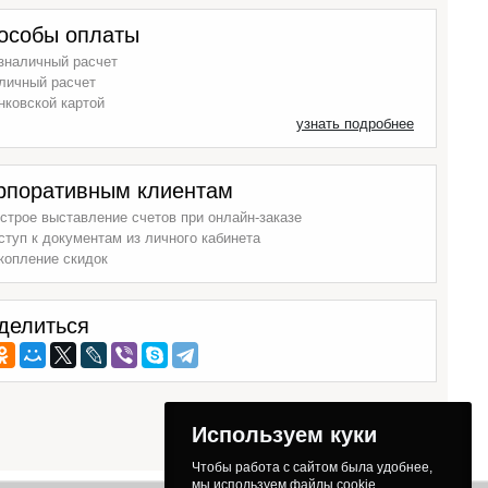
особы оплаты
зналичный расчет
личный расчет
нковской картой
узнать подробнее
рпоративным клиентам
строе выставление счетов при онлайн-заказе
ступ к документам из личного кабинета
копление скидок
делиться
Используем куки
Чтобы работа с сайтом была удобнее,
мы используем файлы cookie.