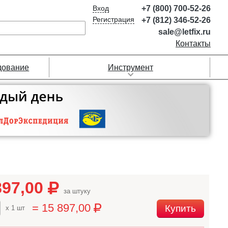
Вход
+7 (800) 700-52-26
Регистрация
+7 (812) 346-52-26
sale@letfix.ru
Контакты
дование
Инструмент
897,00
за штуку
= 15 897,00
Купить
x 1 шт