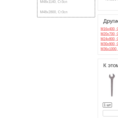
М48х1140, Ст3сп
М48х2800, Ст3сп
Други
М16х400, 
М20х700, 
М24х800, 
М30х900, 
М36х1000,
К это
1 шт