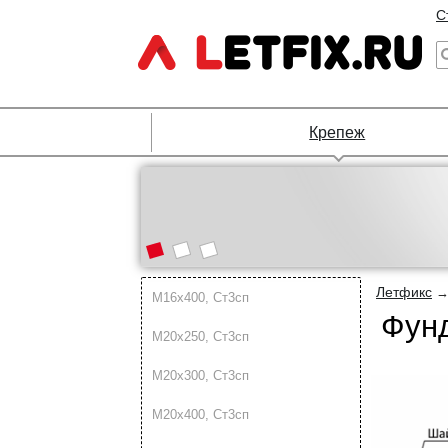
С
Крепеж
Летфикс
М16х400, Ст3сп
Фунд
М20х250, Ст3сп
М20х300, Ст3сп
М20х400, Ст3сп