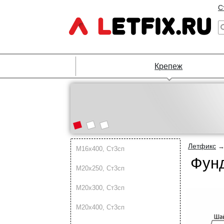
С
Крепеж
Летфикс
М16х400, Ст3сп
Фунд
М20х250, Ст3сп
М20х300, Ст3сп
М20х400, Ст3сп