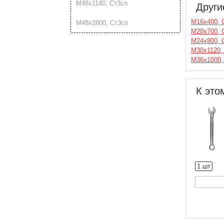
М48х1140, Ст3сп
Други
М16х400, 
М48х2800, Ст3сп
М20х700, 
М24х800, 
М30х1120,
М36х1000,
К это
1 шт