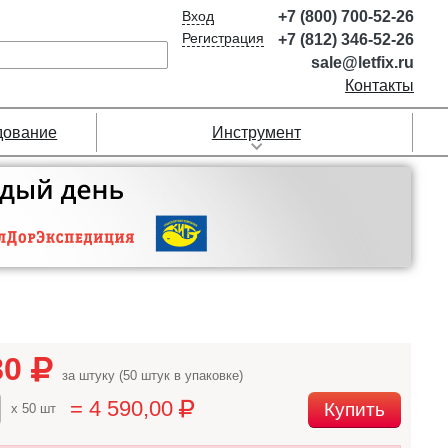
Вход
+7 (800) 700-52-26
Регистрация
+7 (812) 346-52-26
sale@letfix.ru
Контакты
дование
Инструмент
80
за штуку (50 штук в упаковке)
= 4 590,00
Купить
x 50 шт