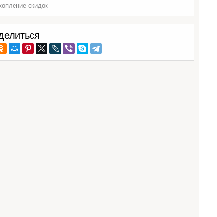
копление скидок
делиться