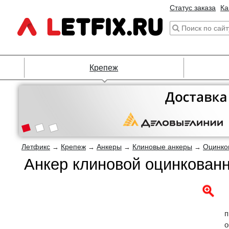
Статус заказа
Ка
Крепеж
Летфикс
Крепеж
Анкеры
Клиновые анкеры
Оцинко
→
→
→
→
Анкер клиновой оцинкован
п
о