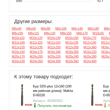
Вес
92 г
Другие размеры:
М6x40
М6x65
М6x80
М6x100
М6x140
М6x180
М8x
М8x105
М8x115
М8x130
М8x150
М8x170
М10x65
М10x110
М10x120
М10x130
М10x150
М10x170
М10x
М12x100
М12x110
М12x120
М12x135
М12x140
М12x
М12x220
М12x235
М12x250
М12x300
М12x360
М16x
М16x150
М16x175
М16x180
М16x200
М16x220
М16x
М20x170
М20x200
М20x220
М20x240
М20x280
М20x
М24x230
М24x260
М24x300
М24x360
М24x400
К этому товару подходит:
Бур SDS-plus 12х160 (100
Бур 
мм рабочая длина). Makita
мм р
D-00228.
D-00
Артикул: 402083053
Арти
Получить послезавтра
П