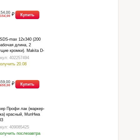
154,00
Купить
154,00
SDS-max 12х340 (200
абочая длина, 2
щие кромки). Makita D-
5.
кул: 402257494
олучить 20.08
659,00
Купить
659,00
ер Профи лак (маркер-
ка) красный, MunHwa
03
кул: 409085425
олучить послезавтра