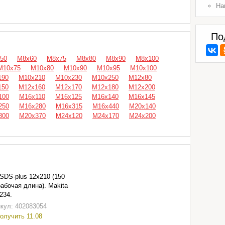
На
По
50
М8x60
М8x75
М8x80
М8x90
М8x100
М10x75
М10x80
М10x90
М10x95
М10x100
190
М10x210
М10x230
М10x250
М12x80
150
М12x160
М12x170
М12x180
М12x200
100
М16x110
М16x125
М16x140
М16x145
250
М16x280
М16x315
М16x440
М20x140
300
М20x370
М24x120
М24x170
М24x200
SDS-plus 12х210 (150
абочая длина). Makita
234.
кул: 402083054
олучить 11.08