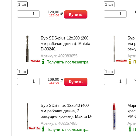
1 шт
1 шт
120,00
Купить
120,00
Бур SDS-plus 12х260 (200
Бур 
мм рабочая длина). Makita
мм р
D-00240.
режу
3387
Артикул: 402083055
Арти
Получить послезавтра
П
1 шт
1 шт
169,00
Купить
169,00
Бур SDS-max 12х540 (400
Марк
мм рабочая длина, 2
крас
режущие кромки). Makita D-
PM-
33881.
Артикул: 402257495
Арти
Получить послезавтра
П