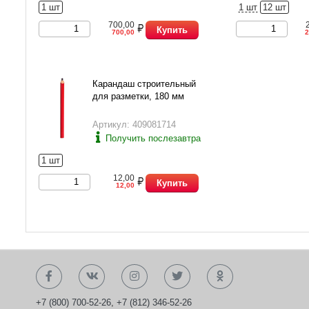
1 шт
1 шт
12 шт
700,00
Купить
700,00
2
Карандаш строительный
для разметки, 180 мм
Артикул: 409081714
Получить послезавтра
1 шт
12,00
Купить
12,00
+7 (800) 700-52-26
,
+7 (812) 346-52-26