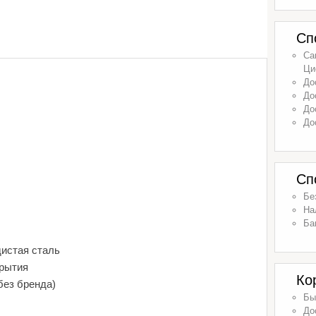
Сп
Са
Ци
До
До
До
До
Сп
Бе
На
Ба
дистая сталь
крытия
Ко
без бренда)
Бы
До