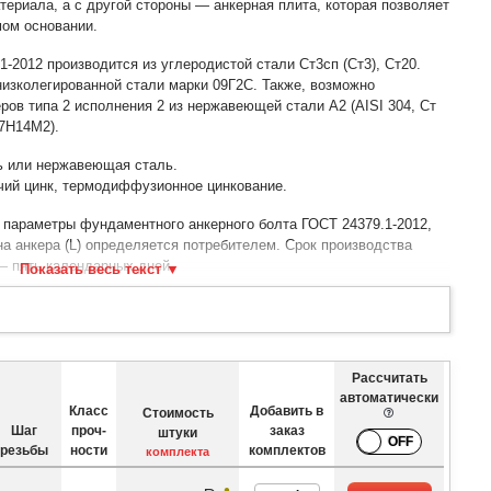
ериала, а с другой стороны — анкерная плита, которая позволяет
мом основании.
-2012 производится из углеродистой стали Ст3сп (Ст3), Ст20.
изколегированной стали марки 09Г2С. Также, возможно
ов типа 2 исполнения 2 из нержавеющей стали A2 (AISI 304, Ст
17Н14М2).
ь или нержавеющая сталь.
чий цинк, термодиффузионное цинкование.
 параметры фундаментного анкерного болта ГОСТ 24379.1-2012,
на анкера (L) определяется потребителем. Срок производства
 пять календарных дней.
ырех гаек ГОСТ 10605-94 (DIN 934), шайбы ГОСТ 11371-78 (DIN
Длина
Длина
Длина
Рассчитать
р утолщенной
резьбы, в
резьбовой
резьбовой
автома­тически
шпильки, в мм
мм
части, в мм
части, в мм
Класс
Добавить в
Стоимость
Шаг
проч­
заказ
штуки
d1
L1
L2
L3
резьбы
ности
комплектов
комплекта
60
160
400
180