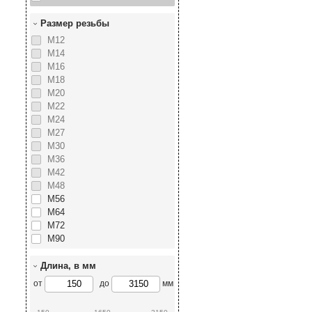
Размер резьбы
М12
М14
М16
М18
М20
М22
М24
М27
М30
М36
М42
М48
М56
М64
М72
М90
Длина, в мм
от
до
мм