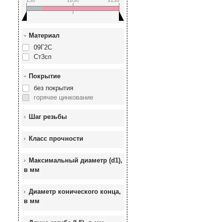
150
1650
3150
Материал
09Г2С
Ст3сп
Покрытие
без покрытия
горячее цинкование
Шаг резьбы
Класс прочности
Максимальный диаметр (d1),
в мм
Диаметр конического конца,
в мм