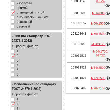
09Г2С
108034146
изогнутый
прямой
с анкерной плитой
108032699
М56х800
с коническим концом
составной
108110159
М56х1500
съемный
108108648
М56х1500
Тип (по стандарту ГОСТ
24379.1-2012)
108108649
М64х1120
Сбросить фильтр
1
М64х1700,
09Г2С
2
108032516
3
4
108091828
М64х2500
5
6
108091827
М72х2500
Исполнение (по стандарту
108025402
М90х3150
ГОСТ 24379.1-2012)
Сбросить фильтр
1
2
3