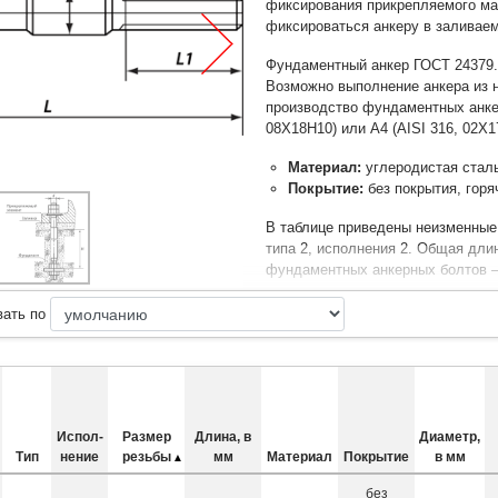
фиксирования прикрепляемого мат
фиксироваться анкеру в заливае
Фундаментный анкер ГОСТ 24379.1
Возможно выполнение анкера из н
производство фундаментных анкер
08Х18Н10) или А4 (AISI 316, 02Х
Материал:
углеродистая стал
Покрытие:
без покрытия, горя
В таблице приведены неизменные
типа 2, исполнения 2. Общая дли
фундаментных анкерных болтов —
Комплект состоит из шпильки, чет
вать по
125) и анкерный плиты.
Диаметр
резьбы, в
Диамет
мм
части 
Шаг
Испол­
Размер
Длина, в
Диаметр,
d
резьбы
Тип
нение
резьбы
мм
Материал
Покрытие
в мм
56
5,5
без