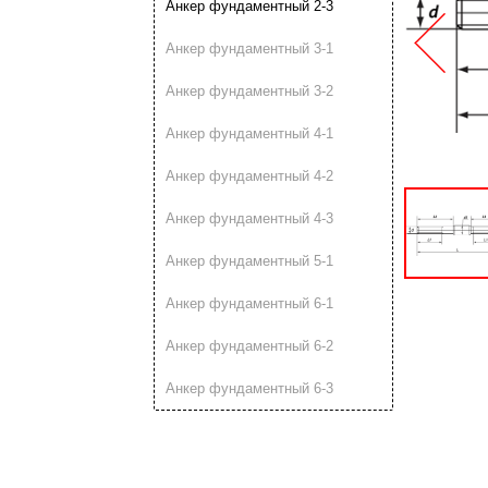
Анкер фундаментный 2-3
Анкер фундаментный 3-1
Анкер фундаментный 3-2
Анкер фундаментный 4-1
Анкер фундаментный 4-2
Анкер фундаментный 4-3
Анкер фундаментный 5-1
Анкер фундаментный 6-1
Анкер фундаментный 6-2
Анкер фундаментный 6-3