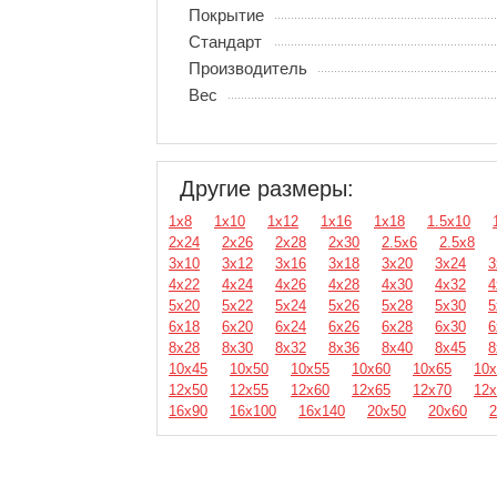
Покрытие
Стандарт
Производитель
Вес
Другие размеры:
1х8
1х10
1х12
1х16
1х18
1.5х10
2х24
2х26
2х28
2х30
2.5х6
2.5х8
3х10
3х12
3х16
3х18
3х20
3х24
3
4х22
4х24
4х26
4х28
4х30
4х32
4
5х20
5х22
5х24
5х26
5х28
5х30
5
6х18
6х20
6х24
6х26
6х28
6х30
6
8х28
8х30
8х32
8х36
8х40
8х45
8
10х45
10х50
10х55
10х60
10х65
10х
12х50
12х55
12х60
12х65
12х70
12х
16х90
16х100
16х140
20х50
20х60
2