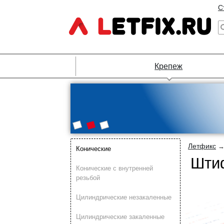
С
Крепеж
Летфикс
Конические
Штиф
Конические с внутренней
резьбой
Цилиндрические незакаленные
Цилиндрические закаленные