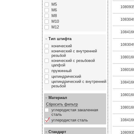
М5
108093
М6
М8
108304
М10
М12
108416
Тип штифта
108304
конический
конический с внутренней
резьбой
108016
конический с резьбовой
цапфой
108016
пружинный
цилиндрический
цилиндрический с внутренней
108416
резьбой
108016
Материал
Сбросить фильтр
108016
углеродистая закаленная
сталь
углеродистая сталь
108416
Стандарт
108093