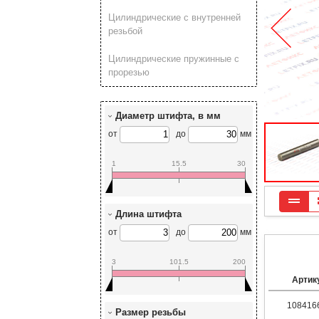
Цилиндрические с внутренней
резьбой
Цилиндрические пружинные с
прорезью
Диаметр штифта, в мм
от
до
мм
1
15.5
30
Длина штифта
от
до
мм
3
101.5
200
Артик
108416
Размер резьбы