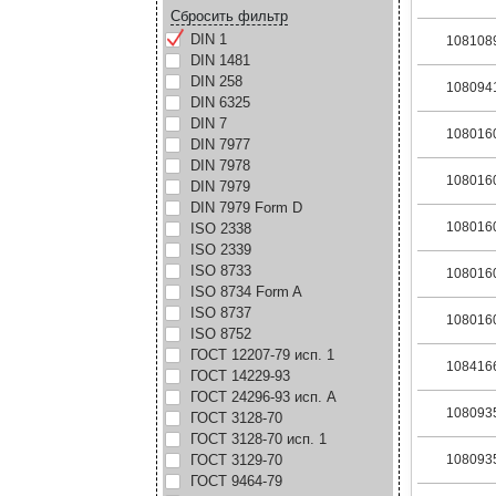
Сбросить фильтр
DIN 1
108108
DIN 1481
DIN 258
108094
DIN 6325
DIN 7
108016
DIN 7977
DIN 7978
108016
DIN 7979
DIN 7979 Form D
108016
ISO 2338
ISO 2339
ISO 8733
108016
ISO 8734 Form A
ISO 8737
108016
ISO 8752
ГОСТ 12207-79 исп. 1
108416
ГОСТ 14229-93
ГОСТ 24296-93 исп. А
108093
ГОСТ 3128-70
ГОСТ 3128-70 исп. 1
ГОСТ 3129-70
108093
ГОСТ 9464-79