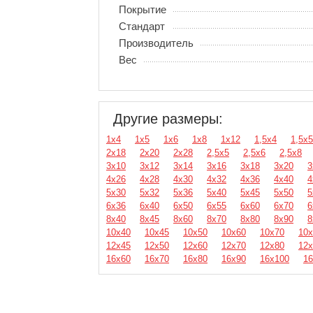
Покрытие
Стандарт
Производитель
Вес
Другие размеры:
1х4
1х5
1х6
1х8
1х12
1,5х4
1,5х5
2х18
2х20
2х28
2,5х5
2,5х6
2,5х8
3х10
3х12
3х14
3х16
3х18
3х20
3
4х26
4х28
4х30
4х32
4х36
4х40
4
5х30
5х32
5х36
5х40
5х45
5х50
5
6х36
6х40
6х50
6х55
6х60
6х70
6
8х40
8х45
8х60
8х70
8х80
8х90
8
10х40
10х45
10х50
10х60
10х70
10х
12х45
12х50
12х60
12х70
12х80
12х
16х60
16х70
16х80
16х90
16х100
16