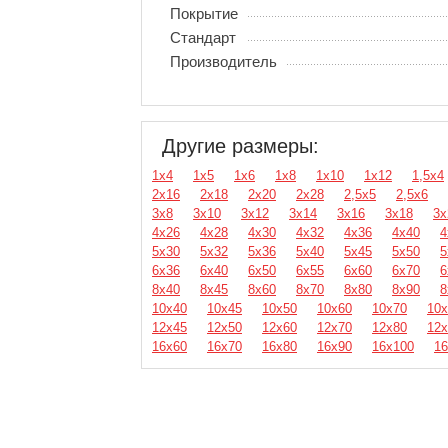
Покрытие
Стандарт
Производитель
Другие размеры:
1х4
1х5
1х6
1х8
1х10
1х12
1,5х4
2х16
2х18
2х20
2х28
2,5х5
2,5х6
3х8
3х10
3х12
3х14
3х16
3х18
3х
4х26
4х28
4х30
4х32
4х36
4х40
4
5х30
5х32
5х36
5х40
5х45
5х50
5
6х36
6х40
6х50
6х55
6х60
6х70
6
8х40
8х45
8х60
8х70
8х80
8х90
8
10х40
10х45
10х50
10х60
10х70
10х
12х45
12х50
12х60
12х70
12х80
12х
16х60
16х70
16х80
16х90
16х100
16