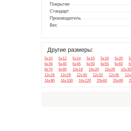
Покрытие
Стандарт
Производитель
Вес
Другие размеры:
5х10
5х12
5х14
5х16
5х18
5х20
5
6х36
6х40
6х45
6х50
6х55
6х60
6
8х70
8х80
10х18
10х20
10х28
10х30
12х26
12х28
12х30
12х32
12х36
12х
16х90
16х100
16х120
20х60
20х80
2