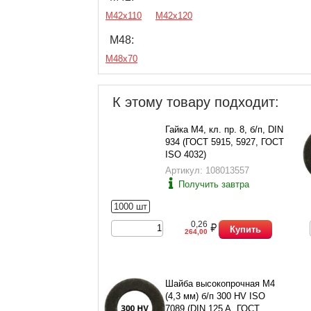
М42х110
М42х120
М48:
М48х70
К этому товару подходит:
Гайка М4, кл. пр. 8, б/п, DIN
934 (ГОСТ 5915, 5927, ГОСТ
ISO 4032)
Артикул: 108013557
Получить завтра
1000 шт
0,26
Купить
264,00
Шайба высокопрочная М4
(4,3 мм) б/п 300 HV ISO
7089 (DIN 125 A, ГОСТ