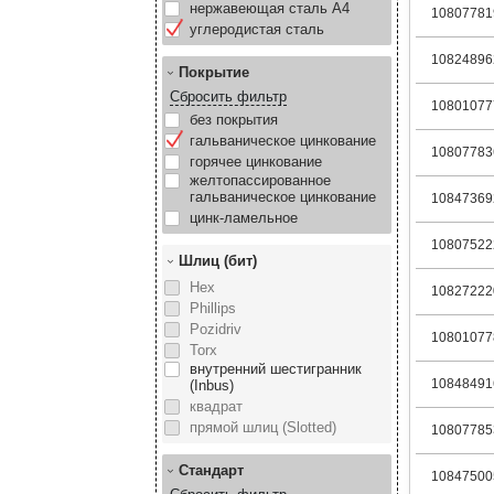
нержавеющая сталь А4
10807781
углеродистая сталь
10824896
Покрытие
Сбросить фильтр
10801077
без покрытия
гальваническое цинкование
10807783
горячее цинкование
желтопассированное
гальваническое цинкование
10847369
цинк-ламельное
10807522
Шлиц (бит)
Hex
10827222
Phillips
Pozidriv
10801077
Torx
внутренний шестигранник
10848491
(Inbus)
квадрат
прямой шлиц (Slotted)
10807785
Стандарт
10847500