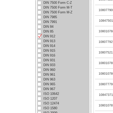
DIN 7500 Form C-Z
DIN 7500 Form M-T
10807790
DIN 7500 Form M-Z
DIN 7985
10847501
DIN 7991
DIN 84
DIN 85
10801078
DIN 912
DIN 913
10807792
DIN 914
DIN 915
10807521
DIN 916
DIN 931
10801078
DIN 933
DIN 960
10801078
DIN 961
DIN 963
DIN 965
10807779
DIN 967
ISO 10642
10847371
ISO 1207
ISO 12474
10801078
ISO 1580
ISO 2009