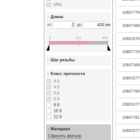
М56
10807779
Длина
от
до
мм
10847368
2
211
420
10801076
10807779
Шаг резьбы
10847368
Класс прочности
10801077
4.6
4.8
10807780
5.6
5.8
10801077
8.8
10.9
12.9
10807781
Материал
10801077
Сбросить фильтр