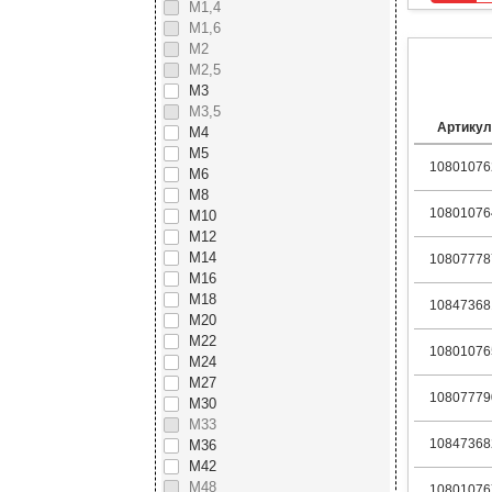
М1,4
М1,6
М2
М2,5
М3
М3,5
Артикул
М4
М5
10801076
М6
М8
10801076
М10
М12
М14
10807778
М16
М18
10847368
М20
М22
10801076
М24
М27
10807779
М30
М33
10847368
М36
М42
М48
10801076