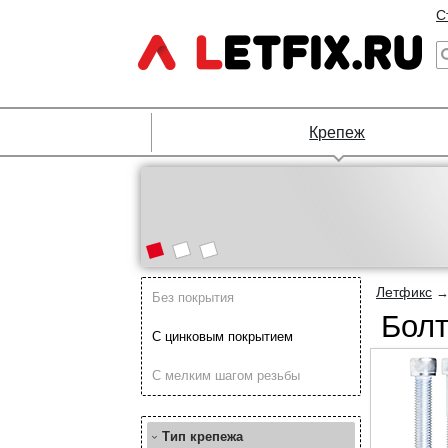
С
Крепеж
Летфикс
Без покрытия
Болт
С цинковым покрытием
С мелким шагом резьбы
Тип крепежа