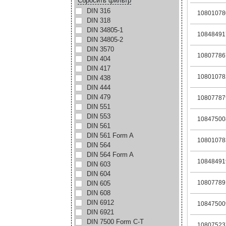
Сбросить фильтр
DIN 316
10801078
DIN 318
DIN 34805-1
10848491
DIN 34805-2
DIN 3570
10807786
DIN 404
DIN 417
10801078
DIN 438
DIN 444
DIN 479
10807787
DIN 551
DIN 553
10847500
DIN 561
DIN 561 Form A
10801078
DIN 564
DIN 564 Form A
10848491
DIN 603
DIN 604
10807789
DIN 605
DIN 608
DIN 6912
10847500
DIN 6921
DIN 7500 Form C-T
10807523